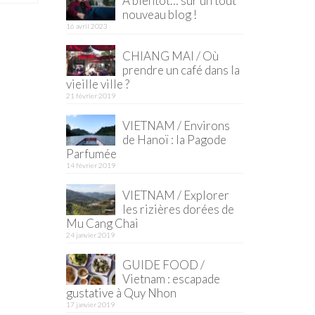
À bientôt… sur un tout
nouveau blog !
16 avril 2023
CHIANG MAI / Où
prendre un café dans la
vieille ville ?
21 février 2019
VIETNAM / Environs
de Hanoï : la Pagode
Parfumée
14 février 2019
VIETNAM / Explorer
les rizières dorées de
Mu Cang Chai
24 janvier 2019
GUIDE FOOD /
Vietnam : escapade
gustative à Quy Nhon
17 janvier 2019