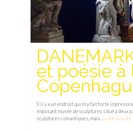
DANEMARK 
et poésie à
Copenhagu
S’il y a un endroit qui m’a fait forte impress
imposant musée de sculptures situé à deux p
sculptures romantiques, mais …
Lire la suite­­