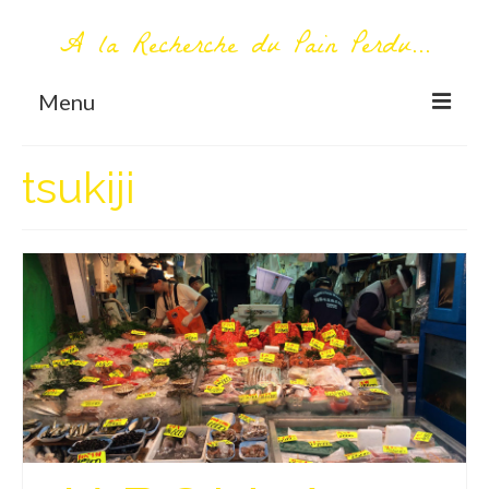
A la Recherche du Pain Perdu...
Menu
TOUT COMMENCE ICI
tsukiji
Première visite – A propos
Me contacter
AUTOUR DU MONDE
AFRIQUE
La Réunion
AMERIQUE DU SUD
Bolivie