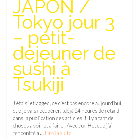
JAPON /
Isla del Sol
Tokyo jour 3
Lac Titicaca
– petit-
Salar d’Uyuni
déjeuner de
Sucre
Chili
sushi à
Paraguay
Tsukiji
Pérou
Lac Titicaca
J’étais jetlagged, ce c’est pas encore aujourd’hui
que je vais récupérer…déjà 24 heures de retard
Machu Picchu
dans la publication des articles !! Il y a tant de
ASIE
choses à voir et à faire ! Avec Jun Ho, que j’ai
rencontré à …
Lire la suite­­
Chine