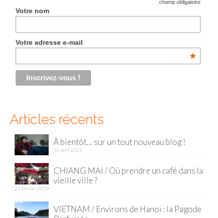
*
champ obligatoire
Votre nom
Malaisie
Cameron Highlands
Votre adresse e-mail
*
Penang
Singapour
Vietnam
Articles récents
Baie d’Halong
Hanoi
À bientôt… sur un tout nouveau blog !
16 avril 2023
Hué
CHIANG MAI / Où prendre un café dans la
Mai Chau
vieille ville ?
21 février 2019
Mu Cang Chai
VIETNAM / Environs de Hanoï : la Pagode
Ninh Binh