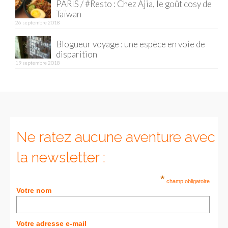
PARIS / #Resto : Chez Ajia, le goût cosy de
Taïwan
Munich
26 septembre 2018
Danemark
Blogueur voyage : une espèce en voie de
disparition
Copenhague
19 septembre 2018
Portugal
Lisbonne
Royaume-Uni
Ne ratez aucune aventure avec
GUIDES FOOD
la newsletter :
ALLEMAGNE
*
champ obligatoire
– Berlin
Votre nom
– Munich
Votre adresse e-mail