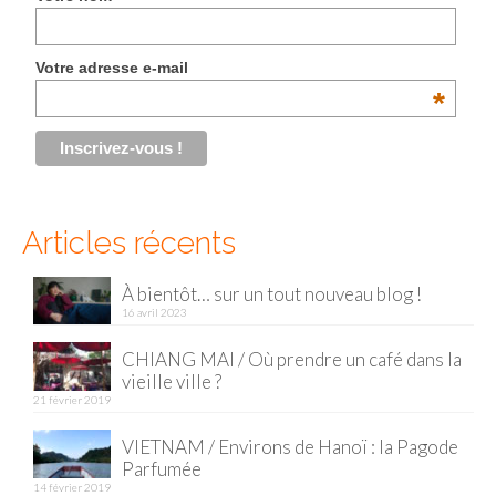
Malaisie
Votre adresse e-mail
Cameron Highlands
*
Penang
Singapour
Vietnam
Articles récents
Baie d’Halong
À bientôt… sur un tout nouveau blog !
Hanoi
16 avril 2023
Hué
CHIANG MAI / Où prendre un café dans la
vieille ville ?
Mai Chau
21 février 2019
Mu Cang Chai
VIETNAM / Environs de Hanoï : la Pagode
Parfumée
Ninh Binh
14 février 2019