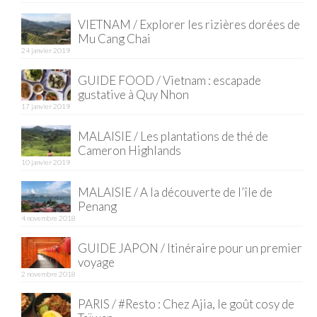
VIETNAM / Explorer les rizières dorées de
Quy Nhon
Mu Cang Chai
24 janvier 2019
EUROPE
GUIDE FOOD / Vietnam : escapade
France
gustative à Quy Nhon
17 janvier 2019
La Réunion
MALAISIE / Les plantations de thé de
Paris
Cameron Highlands
10 janvier 2019
Poitou
MALAISIE / A la découverte de l’île de
Saint-Malo
Penang
4 novembre 2018
Savoie
GUIDE JAPON / Itinéraire pour un premier
Vendée
voyage
2 novembre 2018
Allemagne
PARIS / #Resto : Chez Ajia, le goût cosy de
Berlin