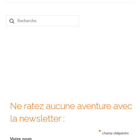
Beijing
Rechercher
Guilin & Yangshuo
:
Xi’An
Corée du Sud
Japon
Fukuoka
Kamakura
Kyoto
Ne ratez aucune aventure avec
Mont Fuji
la newsletter :
Nikko
*
champ obligatoire
Tokyo
Votre nom