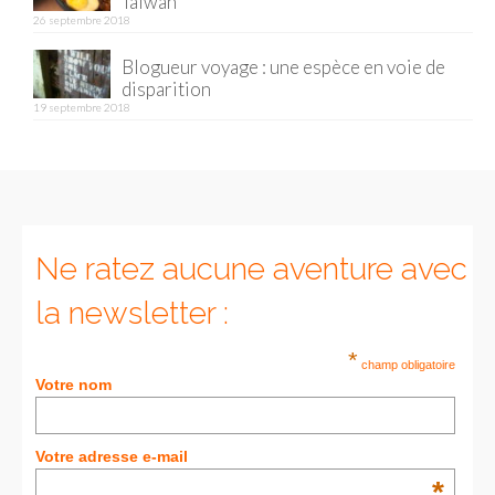
Taïwan
26 septembre 2018
Munich
Blogueur voyage : une espèce en voie de
disparition
Danemark
19 septembre 2018
Copenhague
Portugal
Lisbonne
Ne ratez aucune aventure avec
Royaume-Uni
la newsletter :
GUIDES FOOD
*
ALLEMAGNE
champ obligatoire
Votre nom
– Berlin
– Munich
Votre adresse e-mail
*