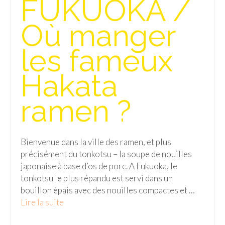
FUKUOKA /
Isla del Sol
Où manger
Lac Titicaca
les fameux
Salar d’Uyuni
Hakata
Sucre
Chili
ramen ?
Paraguay
Pérou
Bienvenue dans la ville des ramen, et plus
précisément du tonkotsu – la soupe de nouilles
Lac Titicaca
japonaise à base d’os de porc. A Fukuoka, le
tonkotsu le plus répandu est servi dans un
Machu Picchu
bouillon épais avec des nouilles compactes et …
ASIE
Lire la suite­­
Chine