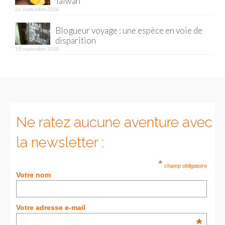
Taïwan
26 septembre 2018
Munich
Blogueur voyage : une espèce en voie de
disparition
Danemark
19 septembre 2018
Copenhague
Portugal
Lisbonne
Ne ratez aucune aventure avec
Royaume-Uni
la newsletter :
GUIDES FOOD
*
ALLEMAGNE
champ obligatoire
Votre nom
– Berlin
– Munich
Votre adresse e-mail
*