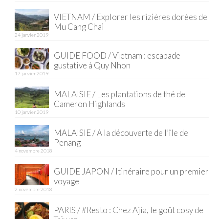
VIETNAM / Explorer les rizières dorées de
Quy Nhon
Mu Cang Chai
24 janvier 2019
EUROPE
GUIDE FOOD / Vietnam : escapade
France
gustative à Quy Nhon
17 janvier 2019
La Réunion
MALAISIE / Les plantations de thé de
Paris
Cameron Highlands
10 janvier 2019
Poitou
MALAISIE / A la découverte de l’île de
Saint-Malo
Penang
4 novembre 2018
Savoie
GUIDE JAPON / Itinéraire pour un premier
Vendée
voyage
2 novembre 2018
Allemagne
PARIS / #Resto : Chez Ajia, le goût cosy de
Berlin