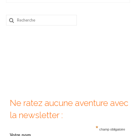
Beijing
Rechercher
Guilin & Yangshuo
:
Xi’An
Corée du Sud
Japon
Fukuoka
Kamakura
Kyoto
Ne ratez aucune aventure avec
Mont Fuji
la newsletter :
Nikko
*
champ obligatoire
Tokyo
Votre nom