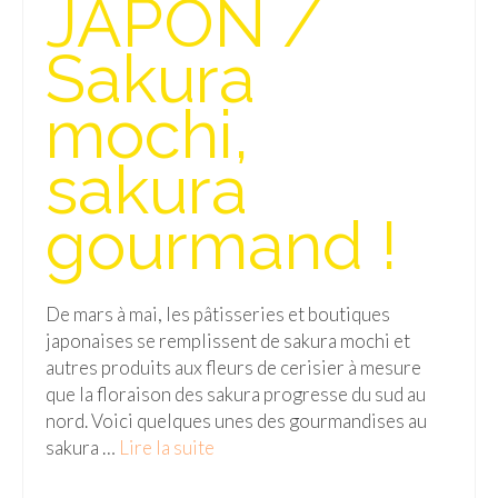
JAPON /
Isla del Sol
Sakura
Lac Titicaca
mochi,
Salar d’Uyuni
sakura
Sucre
Chili
gourmand !
Paraguay
Pérou
De mars à mai, les pâtisseries et boutiques
japonaises se remplissent de sakura mochi et
Lac Titicaca
autres produits aux fleurs de cerisier à mesure
que la floraison des sakura progresse du sud au
Machu Picchu
nord. Voici quelques unes des gourmandises au
ASIE
sakura …
Lire la suite­­
Chine