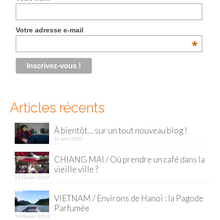
Malaisie
Votre adresse e-mail
Cameron Highlands
*
Penang
Singapour
Vietnam
Articles récents
Baie d’Halong
À bientôt… sur un tout nouveau blog !
Hanoi
16 avril 2023
Hué
CHIANG MAI / Où prendre un café dans la
vieille ville ?
Mai Chau
21 février 2019
Mu Cang Chai
VIETNAM / Environs de Hanoï : la Pagode
Parfumée
Ninh Binh
14 février 2019