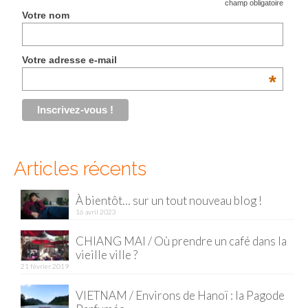
*
champ obligatoire
Votre nom
Malaisie
Cameron Highlands
Votre adresse e-mail
*
Penang
Singapour
Vietnam
Articles récents
Baie d’Halong
Hanoi
À bientôt… sur un tout nouveau blog !
16 avril 2023
Hué
CHIANG MAI / Où prendre un café dans la
Mai Chau
vieille ville ?
21 février 2019
Mu Cang Chai
VIETNAM / Environs de Hanoï : la Pagode
Ninh Binh