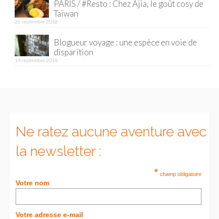
PARIS / #Resto : Chez Ajia, le goût cosy de
Taïwan
Munich
26 septembre 2018
Danemark
Blogueur voyage : une espèce en voie de
disparition
Copenhague
19 septembre 2018
Portugal
Lisbonne
Royaume-Uni
Ne ratez aucune aventure avec
GUIDES FOOD
la newsletter :
ALLEMAGNE
*
champ obligatoire
– Berlin
Votre nom
– Munich
Votre adresse e-mail