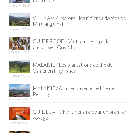
Parfumée
14 février 2019
Quy Nhon
VIETNAM / Explorer les rizières dorées de
EUROPE
Mu Cang Chai
24 janvier 2019
France
GUIDE FOOD / Vietnam : escapade
gustative à Quy Nhon
La Réunion
17 janvier 2019
Paris
MALAISIE / Les plantations de thé de
Cameron Highlands
Poitou
10 janvier 2019
Saint-Malo
MALAISIE / A la découverte de l’île de
Penang
Savoie
4 novembre 2018
Vendée
GUIDE JAPON / Itinéraire pour un premier
voyage
Allemagne
2 novembre 2018
Berlin