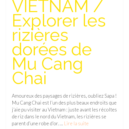
VIETNAM /
Isla del Sol
Explorer les
Lac Titicaca
rizières
Salar d’Uyuni
dorées de
Sucre
Chili
Mu Cang
Paraguay
Chai
Pérou
Lac Titicaca
Amoureux des paysages de rizières, oubliez Sapa !
Mu Cang Chai est l’un des plus beaux endroits que
Machu Picchu
j’aie pu visiter au Vietnam : juste avant les récoltes
ASIE
de riz dans le nord du Vietnam, les rizières se
parent d’une robe d’or. …
Lire la suite­­
Chine