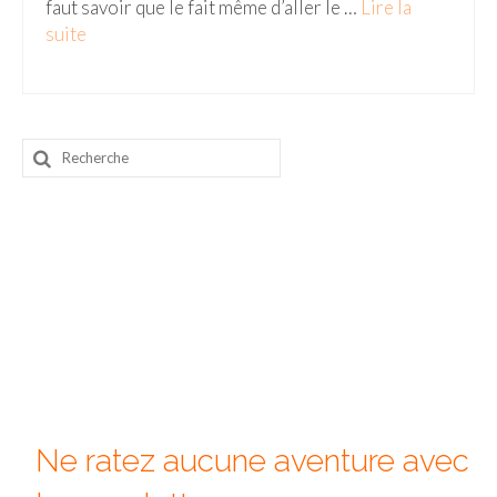
faut savoir que le fait même d’aller le …
Lire la
suite­­
Beijing
Guilin & Yangshuo
Xi’An
Rechercher
Corée du Sud
:
Japon
Fukuoka
Kamakura
Kyoto
Mont Fuji
Nikko
Ne ratez aucune aventure avec
Tokyo