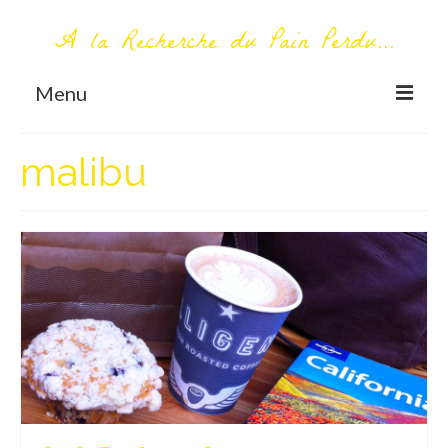
A la Recherche du Pain Perdu...
Menu
TOUT COMMENCE ICI
malibu
Première visite – A propos
Me contacter
AUTOUR DU MONDE
AFRIQUE
La Réunion
AMERIQUE DU SUD
Bolivie