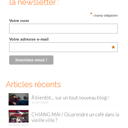
la newsletter :
Malaisie
*
champ obligatoire
Votre nom
Cameron Highlands
Penang
Votre adresse e-mail
Singapour
*
Vietnam
Baie d’Halong
Hanoi
Articles récents
Hué
À bientôt… sur un tout nouveau blog !
16 avril 2023
Mai Chau
CHIANG MAI / Où prendre un café dans la
Mu Cang Chai
vieille ville ?
21 février 2019
Ninh Binh