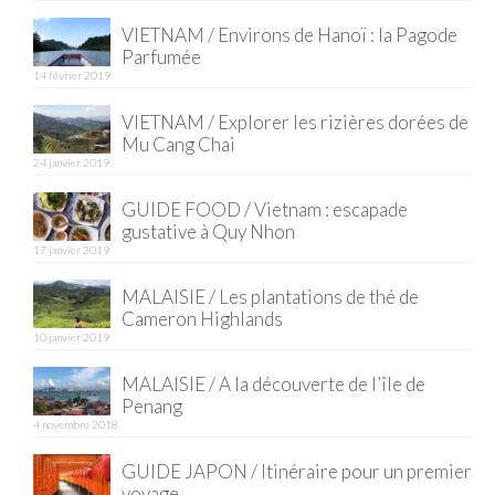
VIETNAM / Environs de Hanoï : la Pagode
Quy Nhon
Parfumée
14 février 2019
EUROPE
VIETNAM / Explorer les rizières dorées de
France
Mu Cang Chai
24 janvier 2019
La Réunion
GUIDE FOOD / Vietnam : escapade
Paris
gustative à Quy Nhon
17 janvier 2019
Poitou
MALAISIE / Les plantations de thé de
Saint-Malo
Cameron Highlands
10 janvier 2019
Savoie
MALAISIE / A la découverte de l’île de
Vendée
Penang
4 novembre 2018
Allemagne
GUIDE JAPON / Itinéraire pour un premier
voyage
Berlin