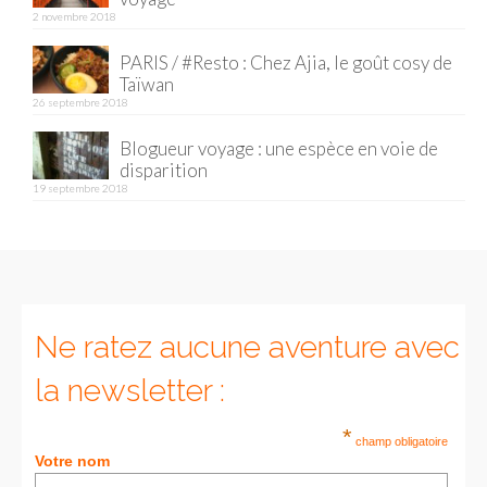
2 novembre 2018
Munich
PARIS / #Resto : Chez Ajia, le goût cosy de
Taïwan
Danemark
26 septembre 2018
Copenhague
Blogueur voyage : une espèce en voie de
disparition
Portugal
19 septembre 2018
Lisbonne
Royaume-Uni
GUIDES FOOD
Ne ratez aucune aventure avec
ALLEMAGNE
la newsletter :
– Berlin
*
– Munich
champ obligatoire
Votre nom