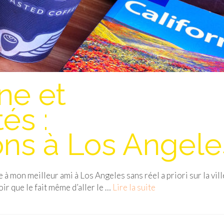
ne et
s :
ons à Los Angele
te à mon meilleur ami à Los Angeles sans réel a priori sur la vill
oir que le fait même d’aller le …
Lire la suite­­