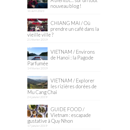
À bientôt… sur un tout
nouveau blog !
16 avril 2023
CHIANG MAI / Où
prendre un café dans la
vieille ville ?
21 février 2019
VIETNAM / Environs
de Hanoï : la Pagode
Parfumée
14 février 2019
VIETNAM / Explorer
les rizières dorées de
Mu Cang Chai
24 janvier 2019
GUIDE FOOD /
Vietnam : escapade
gustative à Quy Nhon
17 janvier 2019