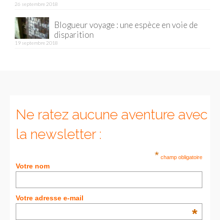
26 septembre 2018
Munich
Blogueur voyage : une espèce en voie de
disparition
Danemark
19 septembre 2018
Copenhague
Portugal
Lisbonne
Ne ratez aucune aventure avec
Royaume-Uni
la newsletter :
GUIDES FOOD
*
champ obligatoire
ALLEMAGNE
Votre nom
– Berlin
Votre adresse e-mail
– Munich
*