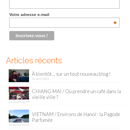
Malaisie
Votre adresse e-mail
Cameron Highlands
*
Penang
Singapour
Vietnam
Articles récents
Baie d’Halong
À bientôt… sur un tout nouveau blog !
16 avril 2023
Hanoi
CHIANG MAI / Où prendre un café dans la
Hué
vieille ville ?
21 février 2019
Mai Chau
VIETNAM / Environs de Hanoï : la Pagode
Mu Cang Chai
Parfumée
14 février 2019
Ninh Binh