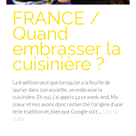
Isla del Sol
FRANCE /
Lac Titicaca
Quand
Salar d’Uyuni
embrasser la
Sucre
cuisinière ?
Chili
Paraguay
La tradition veut que lorsqu’on a la feuille de
Pérou
laurier dans son assiette, on embrasse la
Lac Titicaca
cuisinière. Eh oui, j’ai appris ça ce week-end. Ma
soeur et moi avons donc recherché l’origine d’une
Machu Picchu
telle tradition et, bien que Google soit …
Lire la
suite­­
ASIE
Chine