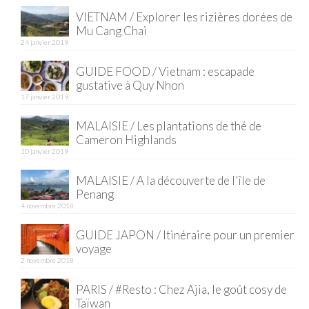
VIETNAM / Explorer les rizières dorées de
Quy Nhon
Mu Cang Chai
24 janvier 2019
EUROPE
GUIDE FOOD / Vietnam : escapade
France
gustative à Quy Nhon
17 janvier 2019
La Réunion
MALAISIE / Les plantations de thé de
Paris
Cameron Highlands
10 janvier 2019
Poitou
MALAISIE / A la découverte de l’île de
Penang
Saint-Malo
4 novembre 2018
Savoie
GUIDE JAPON / Itinéraire pour un premier
voyage
Vendée
2 novembre 2018
Allemagne
PARIS / #Resto : Chez Ajia, le goût cosy de
Taïwan
Berlin