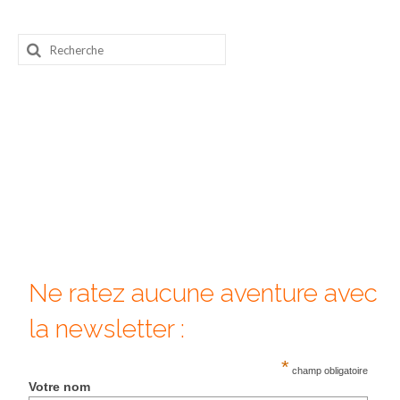
Beijing
Rechercher
Guilin & Yangshuo
:
Xi’An
Corée du Sud
Japon
Fukuoka
Kamakura
Kyoto
Ne ratez aucune aventure avec
Mont Fuji
la newsletter :
Nikko
*
champ obligatoire
Votre nom
Tokyo