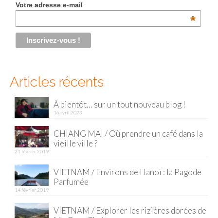
Votre adresse e-mail
Malaisie
*
Cameron Highlands
Penang
Singapour
Articles récents
Vietnam
À bientôt… sur un tout nouveau blog !
16 avril 2023
Baie d’Halong
CHIANG MAI / Où prendre un café dans la
Hanoi
vieille ville ?
21 février 2019
Hué
VIETNAM / Environs de Hanoï : la Pagode
Mai Chau
Parfumée
14 février 2019
Mu Cang Chai
VIETNAM / Explorer les rizières dorées de
Ninh Binh