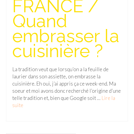
FRANCE /
Isla del Sol
Quand
Lac Titicaca
embrasser la
Salar d’Uyuni
cuisinière ?
Sucre
Chili
La tradition veut que lorsqu’on a la feuille de
Paraguay
laurier dans son assiette, on embrasse la
Pérou
cuisinière. Eh oui, j’ai appris ça ce week-end. Ma
soeur et moi avons donc recherché l’origine d’une
Lac Titicaca
telle tradition et, bien que Google soit …
Lire la
suite­­
Machu Picchu
ASIE
Chine