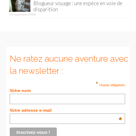
Blogueur voyage : une espèce en voie de
disparition
Munich
19 septembre 2018
Danemark
Copenhague
Portugal
Ne ratez aucune aventure avec
Lisbonne
la newsletter :
Royaume-Uni
*
champ obligatoire
GUIDES FOOD
Votre nom
ALLEMAGNE
Votre adresse e-mail
– Berlin
*
– Munich