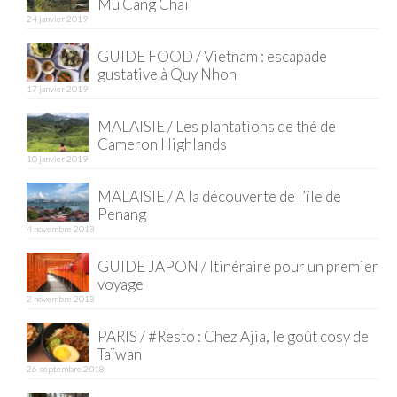
Mu Cang Chai
24 janvier 2019
Quy Nhon
GUIDE FOOD / Vietnam : escapade
EUROPE
gustative à Quy Nhon
17 janvier 2019
France
MALAISIE / Les plantations de thé de
La Réunion
Cameron Highlands
10 janvier 2019
Paris
MALAISIE / A la découverte de l’île de
Penang
Poitou
4 novembre 2018
Saint-Malo
GUIDE JAPON / Itinéraire pour un premier
voyage
Savoie
2 novembre 2018
Vendée
PARIS / #Resto : Chez Ajia, le goût cosy de
Taïwan
Allemagne
26 septembre 2018
Berlin