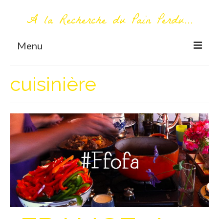
A la Recherche du Pain Perdu...
Menu
TOUT COMMENCE ICI
cuisinière
Première visite – A propos
Me contacter
AUTOUR DU MONDE
AFRIQUE
La Réunion
AMERIQUE DU SUD
Bolivie