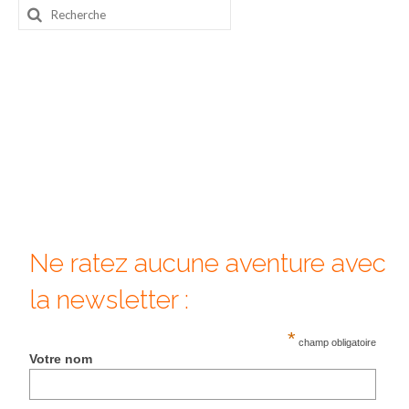
Rechercher
Beijing
:
Guilin & Yangshuo
Xi’An
Corée du Sud
Japon
Fukuoka
Kamakura
Ne ratez aucune aventure avec
Kyoto
la newsletter :
Mont Fuji
*
champ obligatoire
Votre nom
Nikko
Tokyo