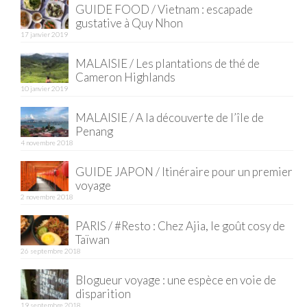
GUIDE FOOD / Vietnam : escapade
gustative à Quy Nhon
Quy Nhon
17 janvier 2019
EUROPE
MALAISIE / Les plantations de thé de
Cameron Highlands
France
10 janvier 2019
La Réunion
MALAISIE / A la découverte de l’île de
Penang
Paris
4 novembre 2018
Poitou
GUIDE JAPON / Itinéraire pour un premier
voyage
Saint-Malo
2 novembre 2018
Savoie
PARIS / #Resto : Chez Ajia, le goût cosy de
Taïwan
Vendée
26 septembre 2018
Allemagne
Blogueur voyage : une espèce en voie de
disparition
Berlin
19 septembre 2018