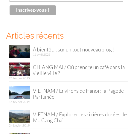
Malaisie
Cameron Highlands
Articles récents
Penang
Singapour
À bientôt… sur un tout nouveau blog !
16 avril 2023
Vietnam
CHIANG MAI / Où prendre un café dans la
Baie d’Halong
vieille ville ?
21 février 2019
Hanoi
VIETNAM / Environs de Hanoï : la Pagode
Hué
Parfumée
14 février 2019
Mai Chau
VIETNAM / Explorer les rizières dorées de
Mu Cang Chai
Mu Cang Chai
24 janvier 2019
Ninh Binh