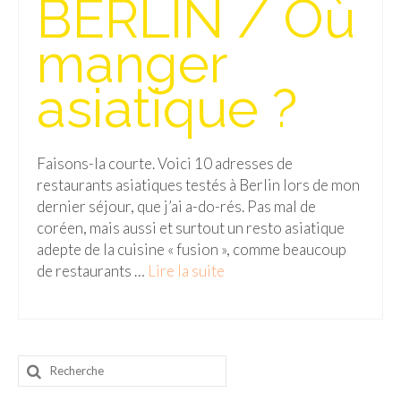
BERLIN / Où
Isla del Sol
manger
Lac Titicaca
asiatique ?
Salar d’Uyuni
Sucre
Faisons-la courte. Voici 10 adresses de
Chili
restaurants asiatiques testés à Berlin lors de mon
dernier séjour, que j’ai a-do-rés. Pas mal de
Paraguay
coréen, mais aussi et surtout un resto asiatique
Pérou
adepte de la cuisine « fusion », comme beaucoup
de restaurants …
Lire la suite­­
Lac Titicaca
Machu Picchu
ASIE
Rechercher
:
Chine