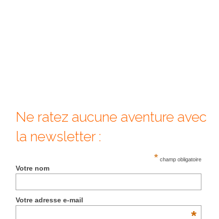
Beijing
Guilin & Yangshuo
Xi’An
Corée du Sud
Japon
Ne ratez aucune aventure avec
Fukuoka
la newsletter :
Kamakura
Kyoto
*
champ obligatoire
Votre nom
Mont Fuji
Nikko
Votre adresse e-mail
*
Tokyo