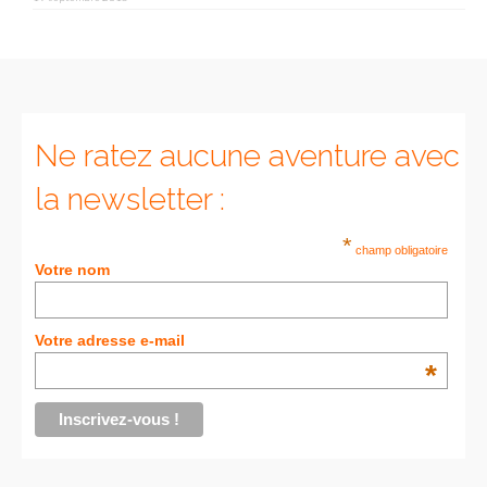
Munich
Danemark
Copenhague
Ne ratez aucune aventure avec
Portugal
la newsletter :
Lisbonne
*
champ obligatoire
Royaume-Uni
Votre nom
GUIDES FOOD
Votre adresse e-mail
ALLEMAGNE
*
– Berlin
– Munich