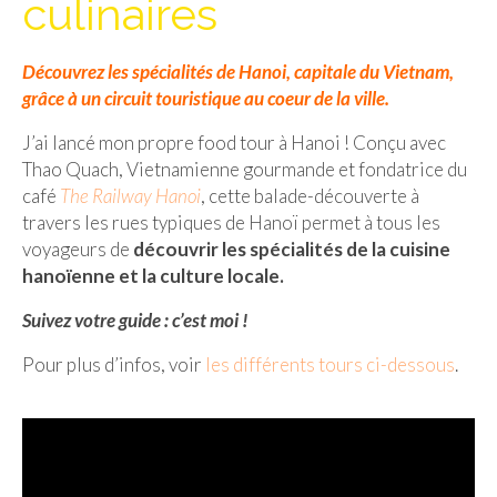
culinaires
Isla del Sol
Découvrez les spécialités de Hanoi, capitale du Vietnam,
Lac Titicaca
grâce à un circuit touristique au coeur de la ville.
Salar d’Uyuni
J’ai lancé mon propre food tour à Hanoi ! Conçu avec
Sucre
Thao Quach, Vietnamienne gourmande et fondatrice du
café
The Railway Hanoi
, cette balade-découverte à
Chili
travers les rues typiques de Hanoï permet à tous les
voyageurs de
découvrir les spécialités de la cuisine
Paraguay
hanoïenne et la culture locale.
Pérou
Suivez votre guide : c’est moi !
Lac Titicaca
Pour plus d’infos, voir
les différents tours ci-dessous
.
Machu Picchu
ASIE
Chine