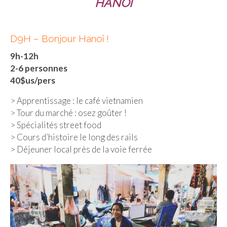
HANOI
Malaisie
Cameron Highlands
D9H – Bonjour Hanoï !
9h-12h
Penang
2-6 personnes
Singapour
40$us/pers
Vietnam
> Apprentissage : le café vietnamien
> Tour du marché : osez goûter !
Baie d’Halong
> Spécialités street food
> Cours d’histoire le long des rails
Hanoi
> Déjeuner local près de la voie ferrée
Hué
Mai Chau
Mu Cang Chai
Ninh Binh