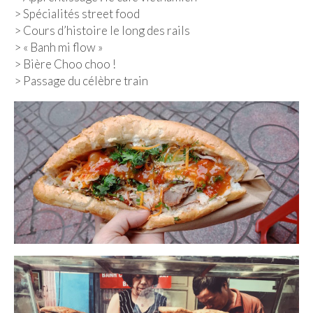
FRANCE
> Spécialités street food
> Cours d’histoire le long des rails
– Nice
> « Banh mi flow »
– Paris
> Bière Choo choo !
> Passage du célèbre train
– La Réunion
JAPON
– Osaka
PÉROU
PORTUGAL
USA
– Los Angeles
VIETNAM