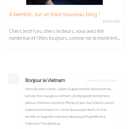
À bientôt… sur un tout nouveau blog !
16 avril 2023
Chers lectrices, chers lecteurs, vous avez été
nombreux et l’êtes toujours, comme me le montrent...
Bonjour le Vietnam
6 novembre 2019
|
Reply
Merci de votre article. J’adore la gastronomie vietnamienne.
Lors de mon voyage au vietnam, j’ai déjà goûté tant de bons
plats au Vietnam comme le Pho bo, le bun cha, le banh cuon et
notamment le banh mi. J’aime beaucoup le banh mi. Il se
semble un baguette mais avec beaucoup d’ingrédients à
l’intérieur. Très délicieux.