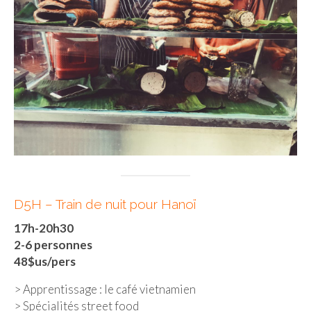
– Hanoi
– Hué & Hoi An
– Quy Nhon
BONNES ADRESSES
BERLIN
Restos asiatiques
Marchés
D5H – Train de nuit pour Hanoï
CHIANG MAI
17h-20h30
Cafés
2-6 personnes
48$us/pers
HANOI
> Apprentissage : le café vietnamien
Cafés insolites
> Spécialités street food