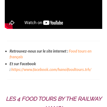
Beijing
Guilin & Yangshuo
Xi’An
Corée du Sud
Japon
Retrouvez-nous sur le site internet :
Food tours en
Fukuoka
français
Et sur Facebook
Kamakura
:
https://www.facebook.com/hanoifoodtours.trh/
Kyoto
Mont Fuji
Nikko
LES 4 FOOD TOURS BY THE RAILWAY
Tokyo