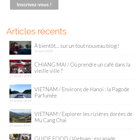
Articles récents
À bientôt… sur un tout nouveau blog !
16 avril 2023
CHIANG MAI / Où prendre un café dans la
vieille ville ?
21 février 2019
VIETNAM / Environs de Hanoï : la Pagode
Parfumée
14 février 2019
VIETNAM / Explorer les rizières dorées de
Mu Cang Chai
24 janvier 2019
GUIDE FOOD / Vietnam : escapade