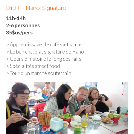
D11H – Hanoï Signature
Munich
11h-14h
Danemark
2-6 personnes
35$us/pers
Copenhague
> Apprentissage : le café vietnamien
Portugal
> Le bun cha, plat signature de Hanoï
> Cours d’histoire le long des rails
Lisbonne
> Spécialités street food
> Tour d’un marché souterrain
Royaume-Uni
GUIDES FOOD
ALLEMAGNE
– Berlin
– Munich