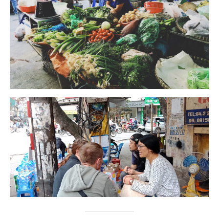
Quy Nhon
EUROPE
France
La Réunion
Paris
Poitou
Saint-Malo
Savoie
Vendée
Allemagne
Berlin