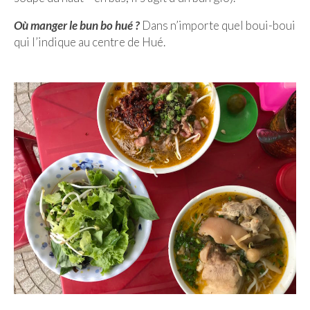
Où manger le bun bo hué ?
Dans n’importe quel boui-boui
Munich
qui l’indique au centre de Hué.
Danemark
Copenhague
Portugal
Lisbonne
Royaume-Uni
GUIDES FOOD
ALLEMAGNE
– Berlin
– Munich