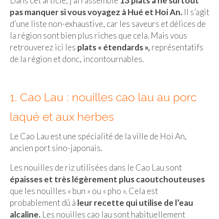
Dans cet article, j’ai rassemblé
13 plats à ne surtout
pas manquer si vous voyagez à Hué et Hoi An.
Il s’agit
Beijing
d’une liste non-exhaustive, car les saveurs et délices de
la région sont bien plus riches que cela. Mais vous
Guilin & Yangshuo
retrouverez ici les
plats « étendards »,
représentatifs
Xi’An
de la région et donc, incontournables.
Corée du Sud
1. Cao Lau : nouilles cao lau au porc
Japon
laqué et aux herbes
Fukuoka
Kamakura
Le Cao Lau est une spécialité de la ville de Hoi An,
ancien port sino-japonais.
Kyoto
Les nouilles de riz utilisées dans le Cao Lau sont
Mont Fuji
épaisses et très légèrement plus caoutchouteuses
que les nouilles « bun » ou « pho ». Cela est
Nikko
probablement dû à
leur recette qui utilise de l’eau
alcaline.
Les nouilles cao lau sont habituellement
Tokyo