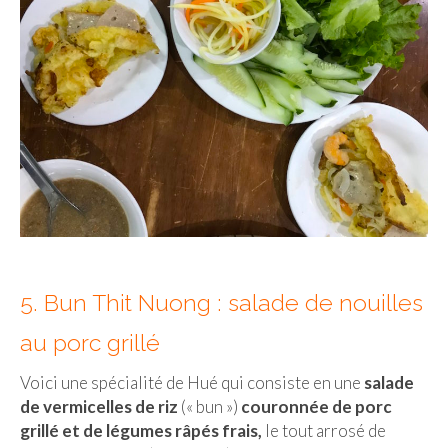
Cafés avec vue sur lac
LONDRES
Marchés
Cafés
PARIS
Restos chinois
Restos coréens
Restos japonais
5. Bun Thit Nuong : salade de nouilles
au porc grillé
Restos vietnamiens
Voici une spécialité de Hué qui consiste en une
salade
de vermicelles de riz
(« bun »)
couronnée de porc
grillé et de légumes râpés frais,
le tout arrosé de