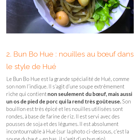
Quy Nhon
EUROPE
France
La Réunion
2. Bun Bo Hue : nouilles au bœuf dans
Paris
le style de Hué
Poitou
Le Bun Bo Hue est la grande spécialité de Hué, comme
son nom l’indique. Il s’agit d’une soupe extrêmement
Saint-Malo
riche qui contient
non seulement du bœuf, mais aussi
Savoie
un os de pied de porc qui la rend très goûteuse.
Son
bouillon est très épicé et les nouilles utilisées sont
Vendée
rondes, à base de farine de riz. Il est servi avec des
pousses de soja et des légumes. Il est absolument
Allemagne
incontournable à Hué (sur la photo ci-dessous, c’est la
soupe du haut – en bas, il s’agit d’un bun gio).
Berlin