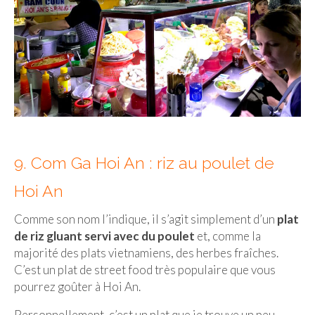
9. Com Ga Hoi An : riz au poulet de
Hoi An
Comme son nom l’indique, il s’agit simplement d’un
plat
de riz gluant servi avec du poulet
et, comme la
majorité des plats vietnamiens, des herbes fraîches.
C’est un plat de street food très populaire que vous
pourrez goûter à Hoi An.
Personnellement, c’est un plat que je trouve un peu