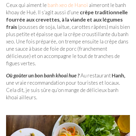
– Hanoi
Ceux qui aiment le
banh xeo de Hanoi
aimeront le banh
khoay de Hué. Il s’agit aussi d’une
crêpe traditionnelle
– Hué & Hoi An
fourrée aux crevettes, à la viande et aux légumes
frais
(pousses de soja, laitue, carottes râpées) mais bien
– Quy Nhon
plus petite et épaisse que la crêpe croustillante du banh
BONNES ADRESSES
xeo. Une fois préparée, on trempe ensuite la crêpe dans
une sauce à base de foie de porc (franchement
BERLIN
délicieuse) et on accompagne le tout de tranches de
figues vertes.
Restos asiatiques
Où goûter un bon banh khoai hue ?
Au restaurant
Hanh,
Marchés
une vraie recommandation pour touristes et locaux.
CHIANG MAI
Cela dit, je suis sûre qu’on mange de délicieux banh
khoai ailleurs.
Cafés
HANOI
Cafés insolites