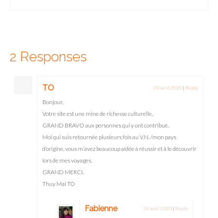
des villes préférées des backpackers...
2 Responses
TO
20 avril 2020
|
Reply
Bonjour,
Votre site est une mine de richesse culturelle.
GRAND BRAVO aux personnes qui y ont contribué.
Moi qui suis retournée plusieurs fois au V.N. /mon pays
d’origine, vous m’avez beaucoup aidée à réussir et à le découvrir
lors de mes voyages.
GRAND MERCI.
Thuy Mai TO
Fabienne
26 avril 2020
|
Reply