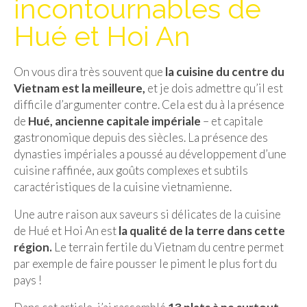
incontournables de
Isla del Sol
Hué et Hoi An
Lac Titicaca
On vous dira très souvent que
la cuisine du centre du
Salar d’Uyuni
Vietnam est la meilleure,
et je dois admettre qu’il est
Sucre
difficile d’argumenter contre. Cela est du à la présence
de
Hué, ancienne capitale impériale
– et capitale
Chili
gastronomique depuis des siècles. La présence des
dynasties impériales a poussé au développement d’une
Paraguay
cuisine raffinée, aux goûts complexes et subtils
caractéristiques de la cuisine vietnamienne.
Pérou
Une autre raison aux saveurs si délicates de la cuisine
Lac Titicaca
de Hué et Hoi An est
la qualité de la terre dans cette
Machu Picchu
région.
Le terrain fertile du Vietnam du centre permet
par exemple de faire pousser le piment le plus fort du
ASIE
pays !
Chine