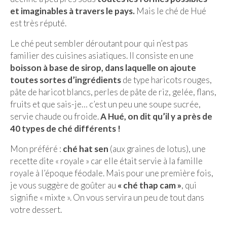
et imaginables à travers le pays.
Mais le ché de Hué
est très réputé.
Le ché peut sembler déroutant pour qui n’est pas
familier des cuisines asiatiques. Il consiste en une
boisson à base de sirop, dans laquelle on ajoute
toutes sortes d’ingrédients
de type haricots rouges,
pâte de haricot blancs, perles de pâte de riz, gelée, flans,
fruits et que sais-je… c’est un peu une soupe sucrée,
servie chaude ou froide.
A Hué, on dit qu’il y a près de
40 types de ché différents !
Mon préféré :
ché hat sen
(aux graines de lotus), une
recette dite « royale » car elle était servie à la famille
royale à l’époque féodale. Mais pour une première fois,
je vous suggère de goûter au
« ché thap cam »
, qui
signifie « mixte ». On vous servira un peu de tout dans
votre dessert.