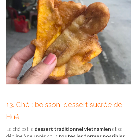
13. Ché : boisson-dessert sucrée de
Hué
Le ché est le
dessert traditionnel vietnamien
et se
décline à peu près sous
toutes les formes possibles