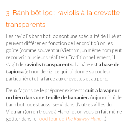
BOLIVIE
3. Bánh bột lọc : raviolis à la crevette
– Sucre
transparents
CHILI
Les raviolis banh bot loc sont une spécialité de Hué et
CHINE
peuvent différer en fonction de l’endroit où on les
– Beijing
goûte (comme souvent au Vietnam, un même nom peut
recouvrir plusieurs réalités). Traditionnellement, il
– Guilin
s’agit de
raviolis transparents.
La pâte est
à base de
tapioca
(et non de riz, ce qui lui donne sa couleur
– Xi’an
particulière) et la farce aux crevettes et au porc.
CORÉE DU SUD
Deux façons de le préparer existent :
cuit à la vapeur
– Séoul
ou bien dans une feuille de bananier.
Aujourd’hui, le
banh bot loc est aussi servi dans d’autres villes du
DANEMARK
Vietnam (on en trouve à Hanoi et on vous en fait même
goûter dans le
food tour de
The Railway Hanoi
!)
– Copenhague