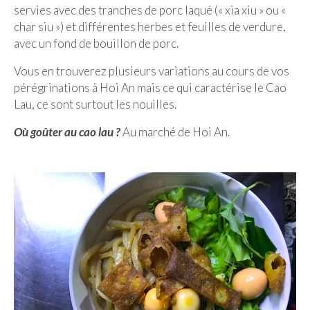
servies avec des tranches de porc laqué (« xia xiu » ou «
Malaisie
char siu ») et différentes herbes et feuilles de verdure,
avec un fond de bouillon de porc.
Cameron Highlands
Vous en trouverez plusieurs variations au cours de vos
Penang
pérégrinations à Hoi An mais ce qui caractérise le Cao
Lau, ce sont surtout les nouilles.
Singapour
Où goûter au cao lau ?
Au marché de Hoi An.
Vietnam
Baie d’Halong
Hanoi
Hué
Mai Chau
Mu Cang Chai
Ninh Binh