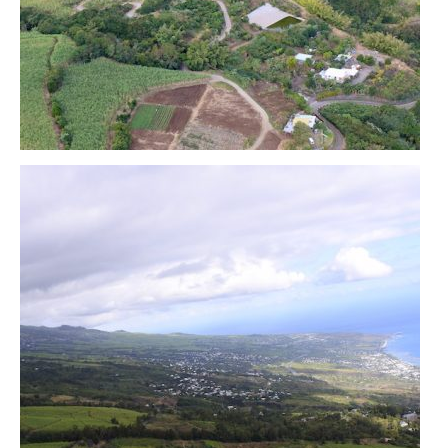
Cafés avec vue sur lac
LONDRES
Marchés
Cafés
PARIS
Restos chinois
Restos coréens
Restos japonais
Restos vietnamiens