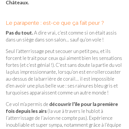
Châteaux.
Beijing
Guilin & Yangshuo
Le parapente : est-ce que ça fait peur ?
Pas du tout.
A dire vrai, c’est comme si on était assis
Xi’An
dans un siège dans son salon… sauf qu’on vole !
Corée du Sud
Seul l’atterrissage peut secouer un petit peu, et ils
Japon
forcent le trait pour ceux qui aiment bien les sensations
fortes (et c’est génial !). C’est sans doute la partie du vol
Fukuoka
la plus impressionnante, lorsqu’on est en rollercoaster
au-dessus de la barrière de corail… il est impossible
Kamakura
d’en avoir une plus belle vue : ses rainures bleu gris et
Kyoto
turquoises apparaissent comme un autre monde !
Mont Fuji
Ce vol m’a permis de
découvrir l’île pour la première
fois depuis les airs
(la vue à travers le hublot à
Nikko
l’atterrissage de l’avion ne compte pas). Expérience
inoubliable et super sympa, notamment grâce à l’équipe
Tokyo