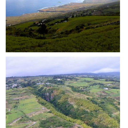
– Hanoi
– Hué & Hoi An
– Quy Nhon
BONNES ADRESSES
BERLIN
Restos asiatiques
Marchés
CHIANG MAI
Cafés
HANOI
Cafés insolites