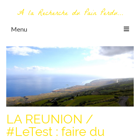
A la Recherche du Pain Perdu...
Menu
TOUT COMMENCE ICI
Première visite – A propos
Me contacter
AUTOUR DU MONDE
AFRIQUE
La Réunion
LA REUNION /
AMERIQUE DU SUD
#LeTest : faire du
Bolivie