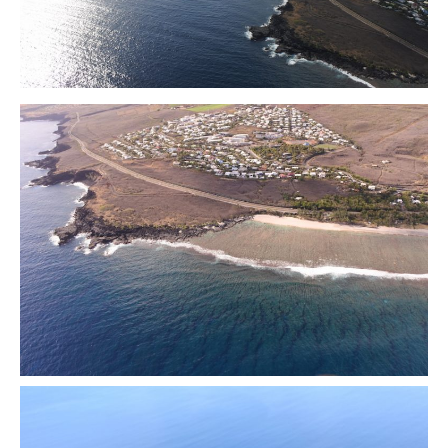
BOLIVIE
– Sucre
CHILI
CHINE
– Beijing
– Guilin
– Xi’an
CORÉE DU SUD
– Séoul
DANEMARK
– Copenhague