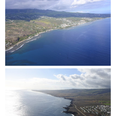
Munich
Danemark
Copenhague
Portugal
Lisbonne
Royaume-Uni
GUIDES FOOD
ALLEMAGNE
– Berlin
– Munich