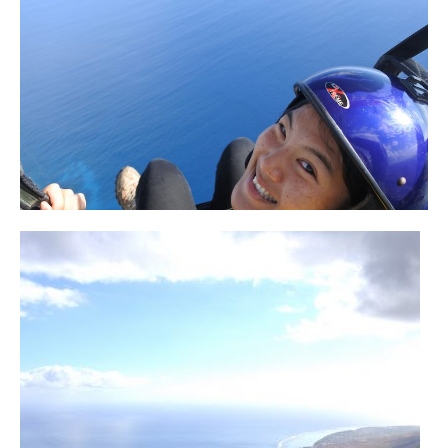
FRANCE
– Nice
– Paris
– La Réunion
JAPON
– Osaka
PÉROU
PORTUGAL
USA
– Los Angeles
VIETNAM