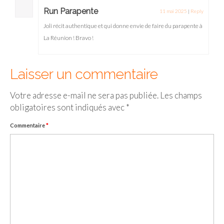
Run Parapente
11 mai 2025
|
Reply
Joli récit authentique et qui donne envie de faire du parapente à
La Réunion ! Bravo !
Laisser un commentaire
Votre adresse e-mail ne sera pas publiée.
Les champs
obligatoires sont indiqués avec
*
Commentaire
*