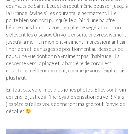
des hauts de Saint-Leu, et on peut même pousser jusqu’à
Quy Nhon
la Grande Ravine si les courants le permettent. Elle
porte bien son nom puisqu’elle a l’air d’une balafre
EUROPE
béante dans la montagne, remplie de végétation, d’où
s’élèvent les oiseaux. On vole ensuite progressivement
France
jusqu’à la mer : un moment vraiment impressionnant car
La Réunion
l’horizon et les nuages se positionnent au-dessous de
nous, une vue dont on n’a vraiment pas l’habitude ! La
Paris
descente vers la plage et la barrière de corail est
ensuite le meilleur moment, comme je vous l’expliquais
Poitou
plus haut.
Saint-Malo
En tout cas, voici mes plus jolies photos. Elles sont loin
de rendre justice à l’incroyable sensation du vol ! Mais
Savoie
j’espère qu’elles vous donneront malgré tout l’envie de
Vendée
décoller
Allemagne
Berlin