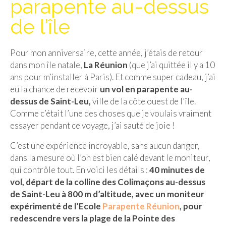
parapente au-dessus
Isla del Sol
de l’île
Lac Titicaca
Pour mon anniversaire, cette année, j’étais de retour
Salar d’Uyuni
dans mon île natale,
La Réunion
(que j’ai quittée il y a 10
Sucre
ans pour m’installer à Paris). Et comme super cadeau, j’ai
eu la chance de recevoir
un vol en parapente au-
Chili
dessus de Saint-Leu,
ville de la côte ouest de l’île.
Comme c’était l’une des choses que je voulais vraiment
Paraguay
essayer pendant ce voyage, j’ai sauté de joie !
Pérou
C’est une expérience incroyable, sans aucun danger,
dans la mesure où l’on est bien calé devant le moniteur,
Lac Titicaca
qui contrôle tout. En voici les détails :
40 minutes de
Machu Picchu
vol, départ de la colline des Colimaçons au-dessus
de Saint-Leu à 800 m d’altitude, avec un moniteur
ASIE
expérimenté de l’Ecole
Parapente Réunion
, pour
redescendre vers la plage de la Pointe des
Chine