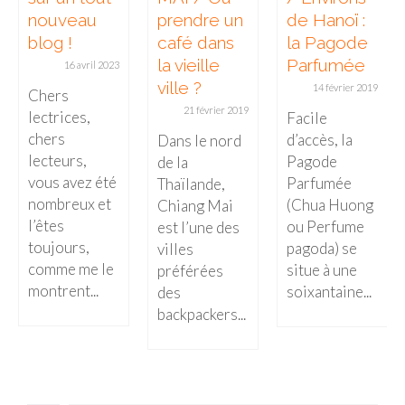
nouveau
prendre un
de Hanoï :
blog !
café dans
la Pagode
la vieille
Parfumée
16 avril 2023
ville ?
14 février 2019
Chers
21 février 2019
lectrices,
Facile
chers
d’accès, la
Dans le nord
lecteurs,
Pagode
de la
vous avez été
Parfumée
Thaïlande,
nombreux et
(Chua Huong
Chiang Mai
l’êtes
ou Perfume
est l’une des
toujours,
pagoda) se
villes
comme me le
situe à une
préférées
montrent...
soixantaine...
des
backpackers...