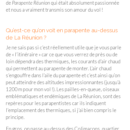
de
Parapente Réunion
qui était absolument passionnée
et nous a vraiment transmis son amour du vol !
Malaisie
Cameron Highlands
Qu’est-ce qu’on voit en parapente au-dessus
Penang
de La Réunion ?
Singapour
Je ne sais pas si c’est réellement utile que je vous parle
de « l’itinéraire » car ce que vous verrez de près ou de
Vietnam
loin dépendra des thermiques, les courants d’air chaud
qui permettent au parapente de monter. L’air chaud
Baie d’Halong
s’engouffre dans l’aile du parapente et c’est ainsi qu’on
Hanoi
peut atteindre des altitudes impressionnantes (jusqu’à
1200 m pour mon vol !). Les pailles-en-queue, oiseaux
Hué
emblématiques et endémiques de La Réunion, sont des
repères pour les parapentistes car ils indiquent
Mai Chau
l’emplacement des thermiques, si j’ai bien compris le
principe.
Mu Cang Chai
En gros, on passe au-dessus des Colimaçons, quartier
Ninh Binh