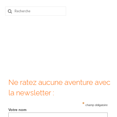
Beijing
Rechercher
:
Guilin & Yangshuo
Xi’An
Corée du Sud
Japon
Fukuoka
Kamakura
Ne ratez aucune aventure avec
Kyoto
la newsletter :
Mont Fuji
*
Nikko
champ obligatoire
Votre nom
Tokyo