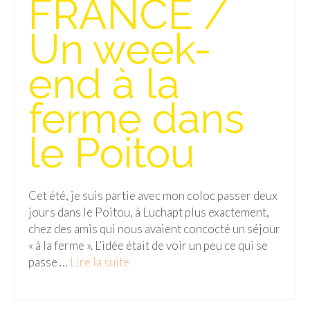
FRANCE /
Isla del Sol
Un week-
Lac Titicaca
end à la
Salar d’Uyuni
ferme dans
Sucre
Chili
le Poitou
Paraguay
Pérou
Cet été, je suis partie avec mon coloc passer deux
jours dans le Poitou, à Luchapt plus exactement,
Lac Titicaca
chez des amis qui nous avaient concocté un séjour
« à la ferme ». L’idée était de voir un peu ce qui se
Machu Picchu
passe …
Lire la suite­­
ASIE
Chine