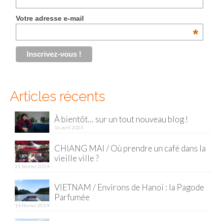
Malaisie
Votre adresse e-mail
*
Cameron Highlands
Penang
Singapour
Articles récents
Vietnam
Baie d’Halong
À bientôt… sur un tout nouveau blog !
16 avril 2023
Hanoi
CHIANG MAI / Où prendre un café dans la
vieille ville ?
Hué
21 février 2019
Mai Chau
VIETNAM / Environs de Hanoï : la Pagode
Parfumée
Mu Cang Chai
14 février 2019
Ninh Binh