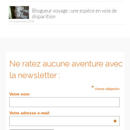
Blogueur voyage : une espèce en voie de
Munich
disparition
19 septembre 2018
Danemark
Copenhague
Portugal
Lisbonne
Ne ratez aucune aventure avec
Royaume-Uni
la newsletter :
GUIDES FOOD
*
champ obligatoire
Votre nom
ALLEMAGNE
– Berlin
Votre adresse e-mail
– Munich
*