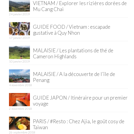
VIETNAM / Explorer les rizières dorées de
Mu Cang Chai
Quy Nhon
24 janvier 2019
EUROPE
GUIDE FOOD / Vietnam : escapade
gustative à Quy Nhon
France
17 janvier 2019
La Réunion
MALAISIE / Les plantations de thé de
Cameron Highlands
Paris
10 janvier 2019
Poitou
MALAISIE / A la découverte de l’île de
Penang
Saint-Malo
4 novembre 2018
Savoie
GUIDE JAPON / Itinéraire pour un premier
voyage
Vendée
2 novembre 2018
PARIS / #Resto : Chez Ajia, le goût cosy de
Allemagne
Taïwan
26 septembre 2018
Berlin