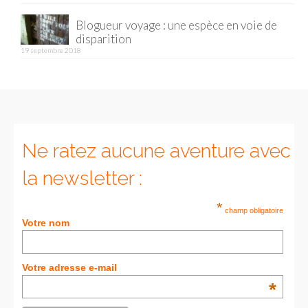
Blogueur voyage : une espèce en voie de
Munich
disparition
19 septembre 2018
Danemark
Copenhague
Portugal
Lisbonne
Ne ratez aucune aventure avec
Royaume-Uni
la newsletter :
GUIDES FOOD
*
champ obligatoire
Votre nom
ALLEMAGNE
– Berlin
Votre adresse e-mail
– Munich
*