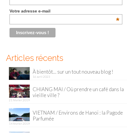
Malaisie
Votre adresse e-mail
*
Cameron Highlands
Penang
Singapour
Articles récents
Vietnam
Baie d’Halong
À bientôt… sur un tout nouveau blog !
16 avril 2023
Hanoi
CHIANG MAI / Où prendre un café dans la
vieille ville ?
Hué
21 février 2019
Mai Chau
VIETNAM / Environs de Hanoï : la Pagode
Parfumée
Mu Cang Chai
14 février 2019
Ninh Binh