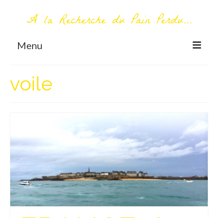
A la Recherche du Pain Perdu...
Menu
TOUT COMMENCE ICI
voile
Première visite – A propos
Me contacter
AUTOUR DU MONDE
AFRIQUE
La Réunion
AMERIQUE DU SUD
Bolivie