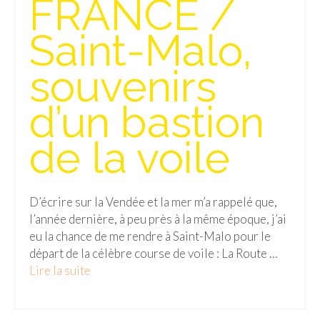
FRANCE /
Isla del Sol
Saint-Malo,
Lac Titicaca
souvenirs
Salar d’Uyuni
d’un bastion
Sucre
Chili
de la voile
Paraguay
Pérou
D’écrire sur la Vendée et la mer m’a rappelé que,
l’année dernière, à peu près à la même époque, j’ai
Lac Titicaca
eu la chance de me rendre à Saint-Malo pour le
départ de la célèbre course de voile : La Route …
Machu Picchu
Lire la suite­­
ASIE
Chine