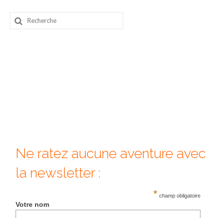
Beijing
Rechercher
:
Guilin & Yangshuo
Xi’An
Corée du Sud
Japon
Fukuoka
Kamakura
Ne ratez aucune aventure avec
Kyoto
la newsletter :
Mont Fuji
*
Nikko
champ obligatoire
Votre nom
Tokyo