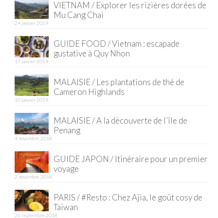
VIETNAM / Explorer les rizières dorées de
Mu Cang Chai
Quy Nhon
24 janvier 2019
EUROPE
GUIDE FOOD / Vietnam : escapade
gustative à Quy Nhon
France
17 janvier 2019
La Réunion
MALAISIE / Les plantations de thé de
Cameron Highlands
Paris
10 janvier 2019
Poitou
MALAISIE / A la découverte de l’île de
Penang
Saint-Malo
4 novembre 2018
Savoie
GUIDE JAPON / Itinéraire pour un premier
voyage
Vendée
2 novembre 2018
PARIS / #Resto : Chez Ajia, le goût cosy de
Allemagne
Taïwan
26 septembre 2018
Berlin