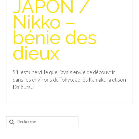
JAPON /
Isla del Sol
Nikko –
Lac Titicaca
bénie des
Salar d’Uyuni
dieux
Sucre
Chili
S’il est une ville que j’avais envie de découvrir
Paraguay
dans les environs de Tokyo, après Kamakura et son
Pérou
Daibutsu
Lac Titicaca
Machu Picchu
Rechercher
ASIE
:
Chine