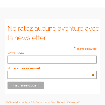
Munich
Danemark
Ne ratez aucune aventure avec
Copenhague
la newsletter :
Portugal
*
Lisbonne
champ obligatoire
Votre nom
Royaume-Uni
GUIDES FOOD
Votre adresse e-mail
*
ALLEMAGNE
– Berlin
– Munich
© 2026 A la Recherche du Pain Perdu... - WordPress Theme by
Kadence WP