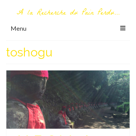
A la Recherche du Pain Perdu...
Menu
TOUT COMMENCE ICI
toshogu
Première visite – A propos
Me contacter
AUTOUR DU MONDE
AFRIQUE
La Réunion
AMERIQUE DU SUD
Bolivie