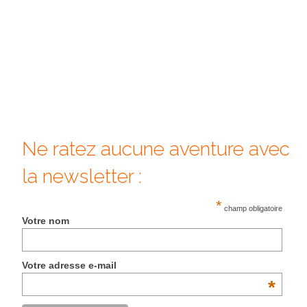
Beijing
Guilin & Yangshuo
Xi’An
Corée du Sud
Japon
Ne ratez aucune aventure avec
Fukuoka
la newsletter :
Kamakura
*
champ obligatoire
Kyoto
Votre nom
Mont Fuji
Votre adresse e-mail
Nikko
*
Tokyo