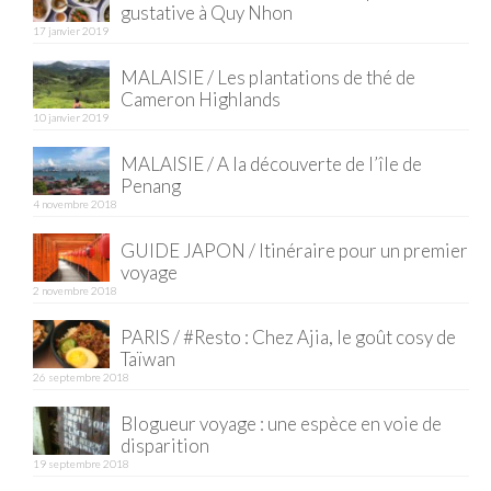
gustative à Quy Nhon
17 janvier 2019
Quy Nhon
MALAISIE / Les plantations de thé de
EUROPE
Cameron Highlands
10 janvier 2019
France
MALAISIE / A la découverte de l’île de
La Réunion
Penang
4 novembre 2018
Paris
GUIDE JAPON / Itinéraire pour un premier
Poitou
voyage
2 novembre 2018
Saint-Malo
PARIS / #Resto : Chez Ajia, le goût cosy de
Savoie
Taïwan
26 septembre 2018
Vendée
Blogueur voyage : une espèce en voie de
Allemagne
disparition
19 septembre 2018
Berlin