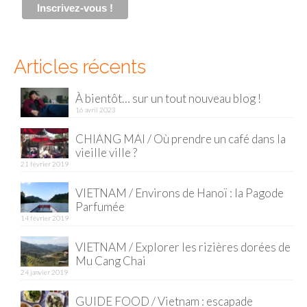
Malaisie
Cameron Highlands
Articles récents
Penang
À bientôt… sur un tout nouveau blog !
Singapour
16 avril 2023
Vietnam
CHIANG MAI / Où prendre un café dans la
vieille ville ?
Baie d’Halong
21 février 2019
Hanoi
VIETNAM / Environs de Hanoï : la Pagode
Parfumée
Hué
14 février 2019
VIETNAM / Explorer les rizières dorées de
Mai Chau
Mu Cang Chai
24 janvier 2019
Mu Cang Chai
GUIDE FOOD / Vietnam : escapade
Ninh Binh