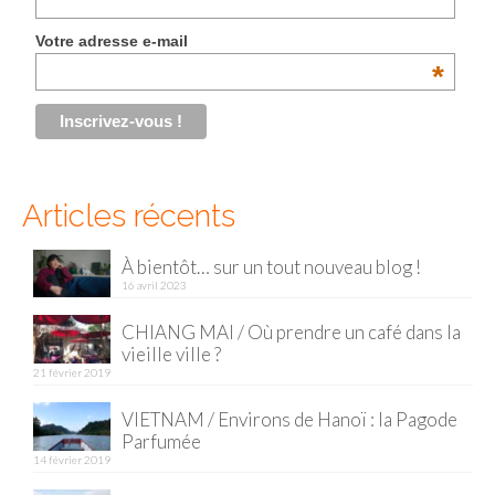
Malaisie
Votre adresse e-mail
*
Cameron Highlands
Penang
Singapour
Articles récents
Vietnam
Baie d’Halong
À bientôt… sur un tout nouveau blog !
16 avril 2023
Hanoi
CHIANG MAI / Où prendre un café dans la
vieille ville ?
Hué
21 février 2019
Mai Chau
VIETNAM / Environs de Hanoï : la Pagode
Parfumée
Mu Cang Chai
14 février 2019
Ninh Binh