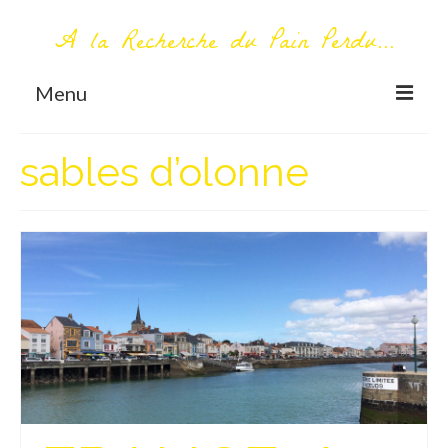
A la Recherche du Pain Perdu...
Menu
TOUT COMMENCE ICI
sables d’olonne
Première visite – A propos
Me contacter
AUTOUR DU MONDE
AFRIQUE
La Réunion
AMERIQUE DU SUD
Bolivie