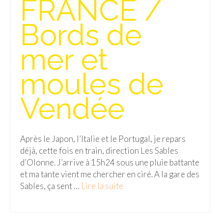
FRANCE /
Isla del Sol
Bords de
Lac Titicaca
mer et
Salar d’Uyuni
moules de
Sucre
Chili
Vendée
Paraguay
Pérou
Après le Japon, l’Italie et le Portugal, je repars
déjà, cette fois en train, direction Les Sables
Lac Titicaca
d’Olonne. J’arrive à 15h24 sous une pluie battante
et ma tante vient me chercher en ciré. A la gare des
Machu Picchu
Sables, ça sent …
Lire la suite­­
ASIE
Chine