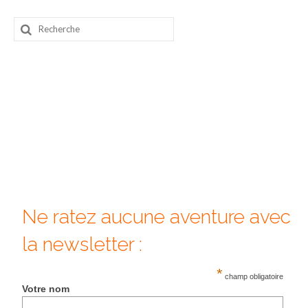
Beijing
Rechercher
:
Guilin & Yangshuo
Xi’An
Corée du Sud
Japon
Fukuoka
Kamakura
Ne ratez aucune aventure avec
Kyoto
la newsletter :
Mont Fuji
*
Nikko
champ obligatoire
Votre nom
Tokyo