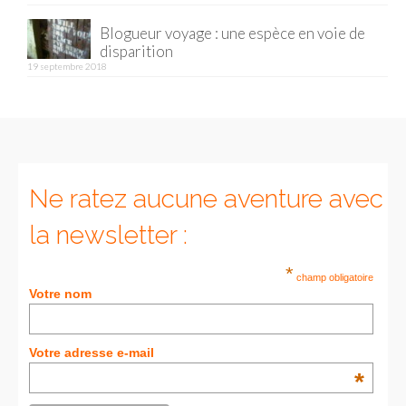
Blogueur voyage : une espèce en voie de
Munich
disparition
19 septembre 2018
Danemark
Copenhague
Portugal
Lisbonne
Ne ratez aucune aventure avec
Royaume-Uni
la newsletter :
GUIDES FOOD
*
champ obligatoire
Votre nom
ALLEMAGNE
– Berlin
Votre adresse e-mail
– Munich
*