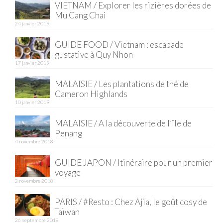
VIETNAM / Explorer les rizières dorées de
Mu Cang Chai
Quy Nhon
24 janvier 2019
EUROPE
GUIDE FOOD / Vietnam : escapade
gustative à Quy Nhon
France
17 janvier 2019
La Réunion
MALAISIE / Les plantations de thé de
Cameron Highlands
Paris
10 janvier 2019
Poitou
MALAISIE / A la découverte de l’île de
Penang
Saint-Malo
4 novembre 2018
Savoie
GUIDE JAPON / Itinéraire pour un premier
voyage
Vendée
2 novembre 2018
PARIS / #Resto : Chez Ajia, le goût cosy de
Allemagne
Taïwan
26 septembre 2018
Berlin