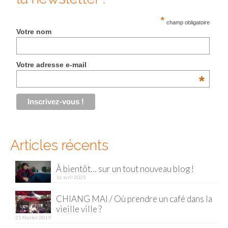
Malaisie
*
champ obligatoire
Votre nom
Cameron Highlands
Penang
Votre adresse e-mail
*
Singapour
Vietnam
Baie d’Halong
Articles récents
Hanoi
Hué
À bientôt… sur un tout nouveau blog !
16 avril 2023
Mai Chau
CHIANG MAI / Où prendre un café dans la
Mu Cang Chai
vieille ville ?
21 février 2019
Ninh Binh