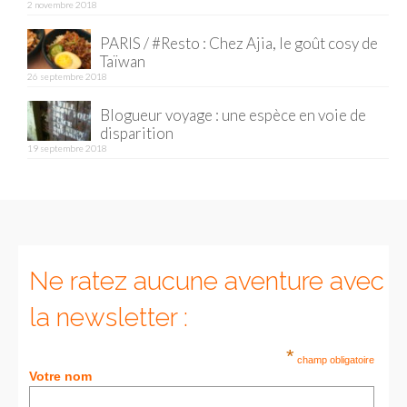
2 novembre 2018
Munich
PARIS / #Resto : Chez Ajia, le goût cosy de
Taïwan
Danemark
26 septembre 2018
Copenhague
Blogueur voyage : une espèce en voie de
disparition
Portugal
19 septembre 2018
Lisbonne
Royaume-Uni
GUIDES FOOD
Ne ratez aucune aventure avec
ALLEMAGNE
la newsletter :
– Berlin
*
champ obligatoire
– Munich
Votre nom