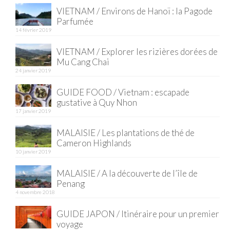
VIETNAM / Environs de Hanoï : la Pagode
Quy Nhon
Parfumée
14 février 2019
EUROPE
VIETNAM / Explorer les rizières dorées de
France
Mu Cang Chai
24 janvier 2019
La Réunion
GUIDE FOOD / Vietnam : escapade
gustative à Quy Nhon
Paris
17 janvier 2019
Poitou
MALAISIE / Les plantations de thé de
Cameron Highlands
Saint-Malo
10 janvier 2019
Savoie
MALAISIE / A la découverte de l’île de
Penang
Vendée
4 novembre 2018
Allemagne
GUIDE JAPON / Itinéraire pour un premier
voyage
Berlin