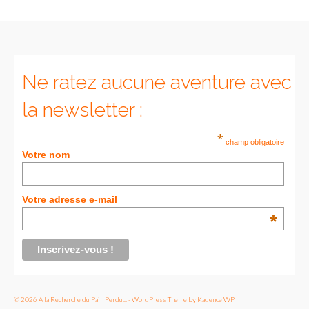
Munich
Danemark
Ne ratez aucune aventure avec
Copenhague
la newsletter :
Portugal
*
Lisbonne
champ obligatoire
Votre nom
Royaume-Uni
GUIDES FOOD
Votre adresse e-mail
*
ALLEMAGNE
– Berlin
– Munich
© 2026 A la Recherche du Pain Perdu... - WordPress Theme by
Kadence WP