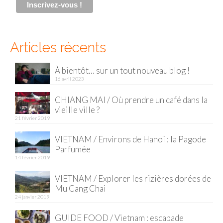
Malaisie
Cameron Highlands
Articles récents
Penang
À bientôt… sur un tout nouveau blog !
Singapour
16 avril 2023
Vietnam
CHIANG MAI / Où prendre un café dans la
vieille ville ?
Baie d’Halong
21 février 2019
VIETNAM / Environs de Hanoï : la Pagode
Hanoi
Parfumée
14 février 2019
Hué
VIETNAM / Explorer les rizières dorées de
Mai Chau
Mu Cang Chai
24 janvier 2019
Mu Cang Chai
GUIDE FOOD / Vietnam : escapade
Ninh Binh