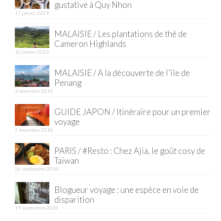
gustative à Quy Nhon
17 janvier 2019
Quy Nhon
MALAISIE / Les plantations de thé de
EUROPE
Cameron Highlands
10 janvier 2019
France
MALAISIE / A la découverte de l’île de
La Réunion
Penang
4 novembre 2018
Paris
GUIDE JAPON / Itinéraire pour un premier
Poitou
voyage
2 novembre 2018
Saint-Malo
PARIS / #Resto : Chez Ajia, le goût cosy de
Savoie
Taïwan
26 septembre 2018
Vendée
Blogueur voyage : une espèce en voie de
disparition
Allemagne
19 septembre 2018
Berlin