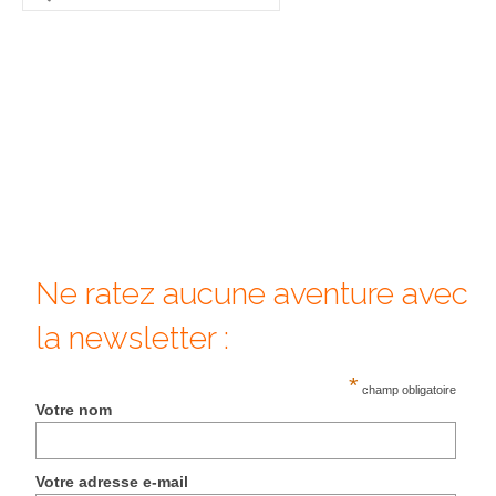
:
Beijing
Guilin & Yangshuo
Xi’An
Corée du Sud
Japon
Fukuoka
Ne ratez aucune aventure avec
Kamakura
la newsletter :
Kyoto
*
champ obligatoire
Mont Fuji
Votre nom
Nikko
Votre adresse e-mail
Tokyo