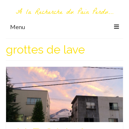
A la Recherche du Pain Perdu...
Menu
TOUT COMMENCE ICI
grottes de lave
Première visite – A propos
Me contacter
AUTOUR DU MONDE
AFRIQUE
La Réunion
AMERIQUE DU SUD
Bolivie