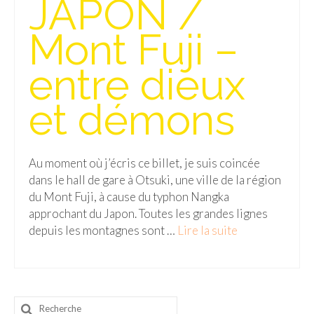
JAPON /
Isla del Sol
Mont Fuji –
Lac Titicaca
entre dieux
Salar d’Uyuni
et démons
Sucre
Chili
Au moment où j’écris ce billet, je suis coincée
Paraguay
dans le hall de gare à Otsuki, une ville de la région
Pérou
du Mont Fuji, à cause du typhon Nangka
approchant du Japon. Toutes les grandes lignes
Lac Titicaca
depuis les montagnes sont …
Lire la suite­­
Machu Picchu
ASIE
Rechercher
Chine