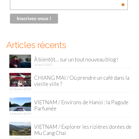
*
Malaisie
Cameron Highlands
Penang
Articles récents
Singapour
À bientôt… sur un tout nouveau blog !
Vietnam
16 avril 2023
Baie d’Halong
CHIANG MAI / Où prendre un café dans la
vieille ville ?
Hanoi
21 février 2019
Hué
VIETNAM / Environs de Hanoï : la Pagode
Parfumée
Mai Chau
14 février 2019
Mu Cang Chai
VIETNAM / Explorer les rizières dorées de
Mu Cang Chai
Ninh Binh
24 janvier 2019