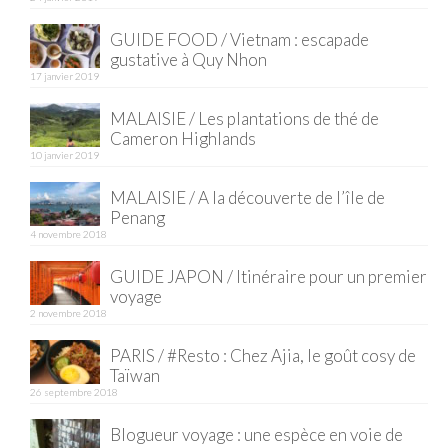
Quy Nhon
GUIDE FOOD / Vietnam : escapade
gustative à Quy Nhon
EUROPE
17 janvier 2019
MALAISIE / Les plantations de thé de
France
Cameron Highlands
10 janvier 2019
La Réunion
MALAISIE / A la découverte de l’île de
Paris
Penang
4 novembre 2018
Poitou
GUIDE JAPON / Itinéraire pour un premier
Saint-Malo
voyage
2 novembre 2018
Savoie
PARIS / #Resto : Chez Ajia, le goût cosy de
Vendée
Taïwan
26 septembre 2018
Allemagne
Blogueur voyage : une espèce en voie de
Berlin