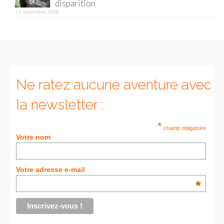
disparition
19 septembre 2018
Munich
Danemark
Copenhague
Portugal
Ne ratez aucune aventure avec
la newsletter :
Lisbonne
Royaume-Uni
*
champ obligatoire
Votre nom
GUIDES FOOD
ALLEMAGNE
Votre adresse e-mail
*
– Berlin
– Munich