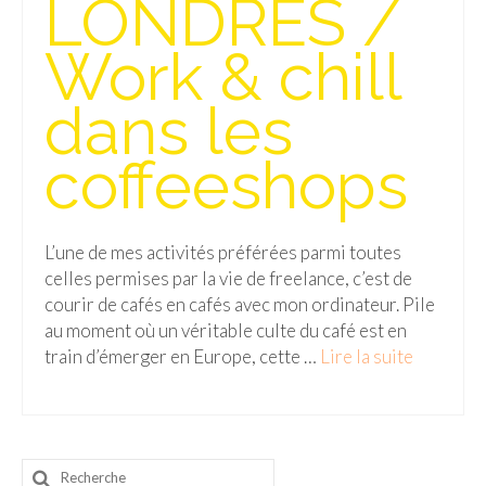
LONDRES /
Isla del Sol
Work & chill
Lac Titicaca
dans les
Salar d’Uyuni
coffeeshops
Sucre
Chili
L’une de mes activités préférées parmi toutes
Paraguay
celles permises par la vie de freelance, c’est de
Pérou
courir de cafés en cafés avec mon ordinateur. Pile
au moment où un véritable culte du café est en
Lac Titicaca
train d’émerger en Europe, cette …
Lire la suite­­
Machu Picchu
ASIE
Rechercher
Chine