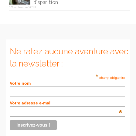
disparition
19 septembre 2018
Munich
Danemark
Copenhague
Portugal
Ne ratez aucune aventure avec
la newsletter :
Lisbonne
Royaume-Uni
*
champ obligatoire
Votre nom
GUIDES FOOD
ALLEMAGNE
Votre adresse e-mail
*
– Berlin
– Munich