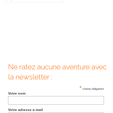
:
Beijing
Guilin & Yangshuo
Xi’An
Corée du Sud
Japon
Fukuoka
Ne ratez aucune aventure avec
Kamakura
la newsletter :
Kyoto
*
champ obligatoire
Mont Fuji
Votre nom
Nikko
Votre adresse e-mail
Tokyo