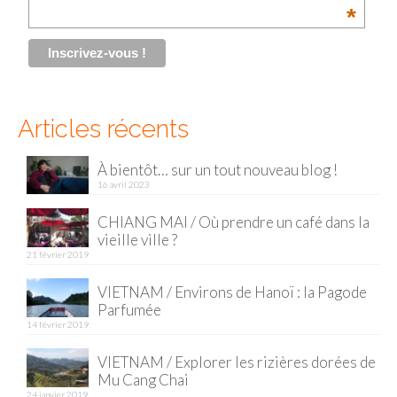
*
Malaisie
Cameron Highlands
Penang
Articles récents
Singapour
À bientôt… sur un tout nouveau blog !
Vietnam
16 avril 2023
Baie d’Halong
CHIANG MAI / Où prendre un café dans la
vieille ville ?
Hanoi
21 février 2019
Hué
VIETNAM / Environs de Hanoï : la Pagode
Parfumée
Mai Chau
14 février 2019
Mu Cang Chai
VIETNAM / Explorer les rizières dorées de
Mu Cang Chai
Ninh Binh
24 janvier 2019