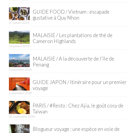
Quy Nhon
GUIDE FOOD / Vietnam : escapade
gustative à Quy Nhon
EUROPE
17 janvier 2019
MALAISIE / Les plantations de thé de
France
Cameron Highlands
10 janvier 2019
La Réunion
MALAISIE / A la découverte de l’île de
Paris
Penang
4 novembre 2018
Poitou
GUIDE JAPON / Itinéraire pour un premier
Saint-Malo
voyage
2 novembre 2018
Savoie
PARIS / #Resto : Chez Ajia, le goût cosy de
Vendée
Taïwan
26 septembre 2018
Allemagne
Blogueur voyage : une espèce en voie de
Berlin