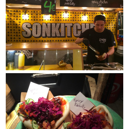
– Hanoi
– Hué & Hoi An
– Quy Nhon
BONNES ADRESSES
BERLIN
Restos asiatiques
Marchés
CHIANG MAI
Cafés
HANOI
Cafés insolites