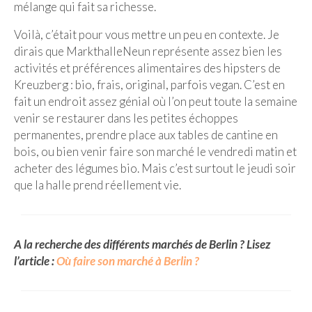
mélange qui fait sa richesse.
Beijing
Voilà, c’était pour vous mettre un peu en contexte. Je
Guilin & Yangshuo
dirais que MarkthalleNeun représente assez bien les
activités et préférences alimentaires des hipsters de
Xi’An
Kreuzberg : bio, frais, original, parfois vegan. C’est en
fait un endroit assez génial où l’on peut toute la semaine
Corée du Sud
venir se restaurer dans les petites échoppes
permanentes, prendre place aux tables de cantine en
Japon
bois, ou bien venir faire son marché le vendredi matin et
Fukuoka
acheter des légumes bio. Mais c’est surtout le jeudi soir
que la halle prend réellement vie.
Kamakura
Kyoto
A la recherche des différents marchés de Berlin ? Lisez
Mont Fuji
l’article :
Où faire son marché à Berlin ?
Nikko
Tokyo