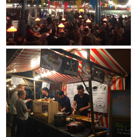
Quy Nhon
EUROPE
France
La Réunion
Paris
Poitou
Saint-Malo
Savoie
Vendée
Allemagne
Berlin