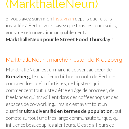
(MarkthalleNeun)
Isla del Sol
Si vous avez suivi mon
Instagram
depuis que je suis
Lac Titicaca
installée à Berlin, vous savez que tous les jeudi soirs,
Salar d’Uyuni
vous me retrouvez immanquablement à
MarkthalleNeun pour le Street Food Thursday !
Sucre
Chili
MarkthalleNeun : marché hipster de Kreuzberg
Paraguay
MarkthalleNeun est un marché couvert au cœur de
Kreuzberg,
le quartier « chill » et « cool » de Berlin –
Pérou
comprendre : plein d’artistes, de hipsters qui
commencent tout juste à être en âge de procréer, de
Lac Titicaca
freelances qui travaillent dans des coffeeshops et des
Machu Picchu
espaces de co-working… mais c’est avant tout un
quartier
ultra diversifié en termes de population,
qui
ASIE
compte surtout une très large communauté turque, qui
influence beaucoup les alentours. C’est d’ailleurs ce
Chine