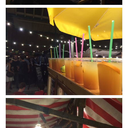
Munich
Danemark
Copenhague
Portugal
Lisbonne
Royaume-Uni
GUIDES FOOD
ALLEMAGNE
– Berlin
– Munich