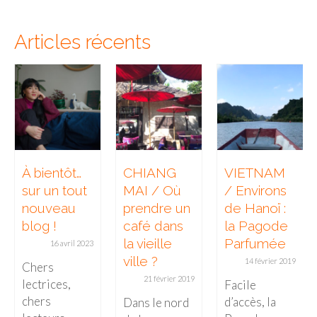
Articles récents
À bientôt…
CHIANG
VIETNAM
sur un tout
MAI / Où
/ Environs
nouveau
prendre un
de Hanoï :
blog !
café dans
la Pagode
la vieille
Parfumée
16 avril 2023
ville ?
14 février 2019
Chers
21 février 2019
lectrices,
Facile
chers
d’accès, la
Dans le nord