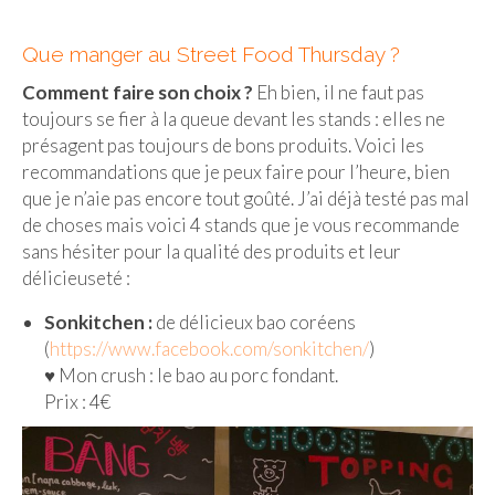
FRANCE
– Nice
Que manger au Street Food Thursday ?
Comment faire son choix ?
Eh bien, il ne faut pas
– Paris
toujours se fier à la queue devant les stands : elles ne
– La Réunion
présagent pas toujours de bons produits. Voici les
recommandations que je peux faire pour l’heure, bien
JAPON
que je n’aie pas encore tout goûté. J’ai déjà testé pas mal
de choses mais voici 4 stands que je vous recommande
– Osaka
sans hésiter pour la qualité des produits et leur
délicieuseté :
PÉROU
Sonkitchen :
de délicieux bao coréens
PORTUGAL
(
https://www.facebook.com/sonkitchen/
)
USA
♥︎ Mon crush : le bao au porc fondant.
Prix : 4€
– Los Angeles
VIETNAM