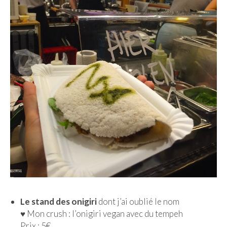
Le stand des onigiri
dont j’ai oublié le nom
♥︎ Mon crush : l’onigiri vegan avec du tempeh
Prix : 5€