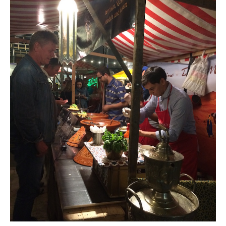
BOLIVIE
– Sucre
CHILI
CHINE
– Beijing
– Guilin
– Xi’an
CORÉE DU SUD
– Séoul
DANEMARK
– Copenhague