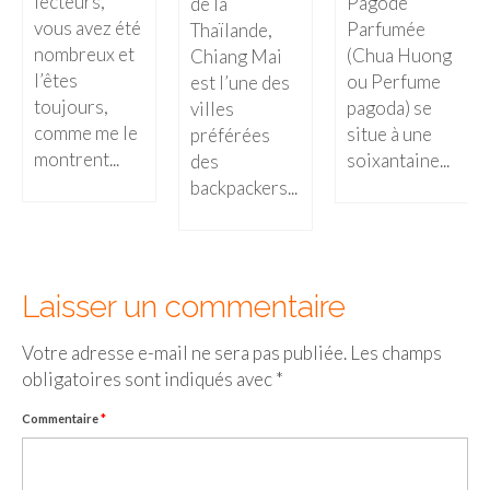
lecteurs,
Pagode
de la
vous avez été
Parfumée
Thaïlande,
nombreux et
(Chua Huong
Chiang Mai
l’êtes
ou Perfume
est l’une des
toujours,
pagoda) se
villes
comme me le
situe à une
préférées
montrent...
soixantaine...
des
backpackers...
Laisser un commentaire
Votre adresse e-mail ne sera pas publiée.
Les champs
obligatoires sont indiqués avec
*
Commentaire
*