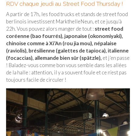
RDV chaque jeudi au Street Food Thursday !
Malaisie
A partir de 17h, les food trucks et stands de street food
berlinois investissent MarkthelleNeun, et ce jusqu’à
Cameron Highlands
22h. Vous pouvez alors manger de tout :
street food
Penang
coréenne (bao fourrés), japonaise (okonomiyaki),
chinoise comme à Xi’An (rou jia mou), népalaise
Singapour
(raviolis), brésilienne (galettes de tapioca), italienne
(focaccias), allemande bien sûr (spätzle),
et j’en passe
Vietnam
! Baladez-vous comme bon vous semble dans les allées
de la halle : attention, il y a souvent foule et ce n’est pas
Baie d’Halong
toujours facile de circuler !
Hanoi
Hué
Mai Chau
Mu Cang Chai
Ninh Binh