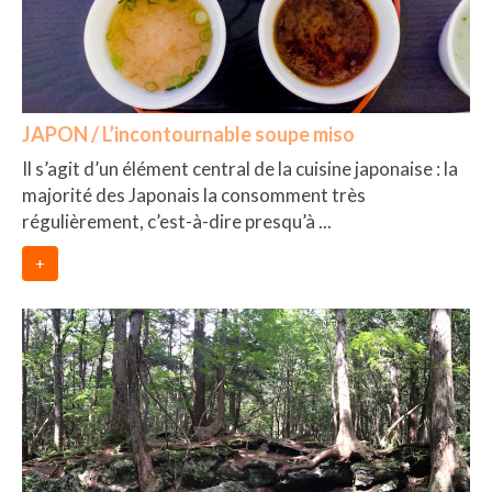
BOLIVIE
– Sucre
CHILI
JAPON / L’incontournable soupe miso
CHINE
Il s’agit d’un élément central de la cuisine japonaise : la
– Beijing
majorité des Japonais la consomment très
régulièrement, c’est-à-dire presqu’à ...
– Guilin
+
– Xi’an
CORÉE DU SUD
– Séoul
DANEMARK
– Copenhague