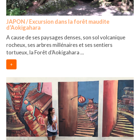
FRANCE
– Nice
JAPON / Excursion dans la forêt maudite
d’Aokigahara
– Paris
A cause de ses paysages denses, son sol volcanique
– La Réunion
rocheux, ses arbres millénaires et ses sentiers
tortueux, la Forêt d’Aokigahara ...
JAPON
+
– Osaka
PÉROU
PORTUGAL
USA
– Los Angeles
VIETNAM