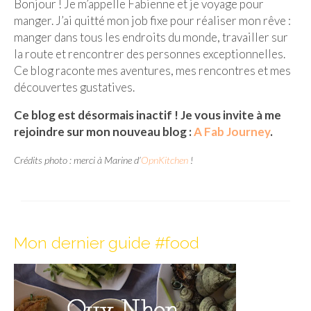
Bonjour ! Je m’appelle Fabienne et je voyage pour
manger. J’ai quitté mon job fixe pour réaliser mon rêve :
Malaisie
manger dans tous les endroits du monde, travailler sur
Cameron Highlands
la route et rencontrer des personnes exceptionnelles.
Ce blog raconte mes aventures, mes rencontres et mes
Penang
découvertes gustatives.
Singapour
Ce blog est désormais inactif ! Je vous invite à me
rejoindre sur mon nouveau blog :
A Fab Journey
.
Vietnam
Crédits photo : merci à Marine d’
OpnKitchen
!
Baie d’Halong
Hanoi
Hué
Mon dernier guide #food
Mai Chau
Mu Cang Chai
Ninh Binh