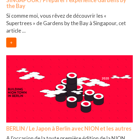
SINGAPOUR / Préparer l’expérience Gardens by
Cafés avec vue sur lac
the Bay
Si comme moi, vous rêvez de découvrir les «
LONDRES
Supertrees » de Gardens by the Bay à Singapour, cet
Marchés
article ...
Cafés
+
PARIS
Restos chinois
Restos coréens
Restos japonais
Restos vietnamiens
BERLIN / Le Japon à Berlin avec NION et les autres
A l'occasion de la toute première édition de la NION