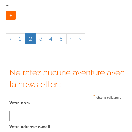
...
+
‹
1
2
3
4
5
›
»
Ne ratez aucune aventure avec
la newsletter :
*
champ obligatoire
Votre nom
Votre adresse e-mail