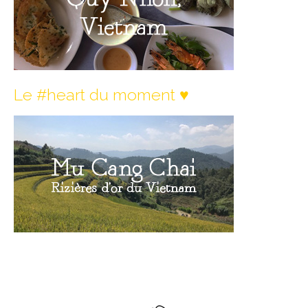
Quy Nhon
EUROPE
France
Le #heart du moment ♥︎
La Réunion
Paris
Poitou
Saint-Malo
Savoie
Vendée
Allemagne
Berlin