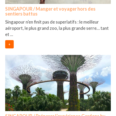
– Hanoi
SINGAPOUR / Manger et voyager hors des
– Hué & Hoi An
sentiers battus
Singapour n’en finit pas de superlatifs : le meilleur
– Quy Nhon
aéroport, le plus grand zoo, la plus grande serre… tant
BONNES ADRESSES
et ...
BERLIN
+
Restos asiatiques
Marchés
CHIANG MAI
Cafés
HANOI
Cafés insolites