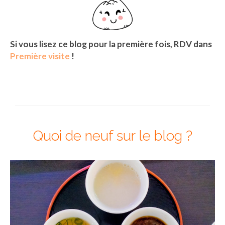
Munich
Danemark
Si vous lisez ce blog pour la première fois,
RDV dans
Première visite
!
Copenhague
Portugal
Lisbonne
Royaume-Uni
Quoi de neuf sur le blog ?
GUIDES FOOD
ALLEMAGNE
– Berlin
– Munich