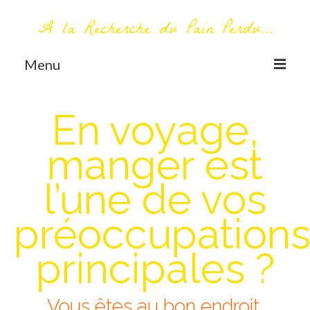
A la Recherche du Pain Perdu...
Menu
TOUT COMMENCE ICI
En voyage,
Première visite – A propos
manger est
Me contacter
l’une de vos
AUTOUR DU MONDE
AFRIQUE
préoccupation
La Réunion
principales ?
AMERIQUE DU SUD
Bolivie
Vous êtes au bon endroit.