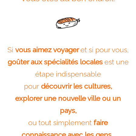
Isla del Sol
Lac Titicaca
Salar d’Uyuni
Sucre
Si
vous aimez voyager
et si pour vous,
Chili
goûter aux spécialités locales
est une
Paraguay
étape indispensable
Pérou
pour
découvrir les cultures,
Lac Titicaca
explorer une nouvelle ville ou un
Machu Picchu
pays,
ASIE
ou tout simplement
faire
Chine
connaissance avec les gens…