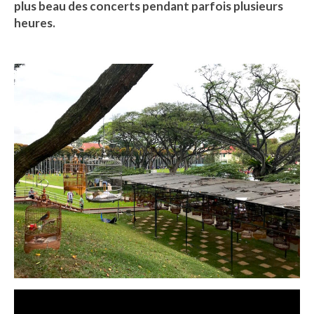
plus beau des concerts pendant parfois plusieurs
Beijing
heures.
Guilin & Yangshuo
Xi’An
Corée du Sud
Japon
Fukuoka
Kamakura
Kyoto
Mont Fuji
Nikko
Tokyo