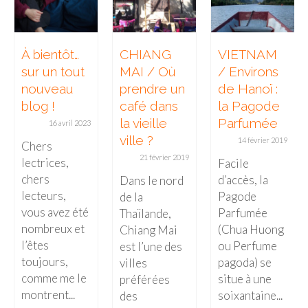
À bientôt…
CHIANG
VIETNAM
sur un tout
MAI / Où
/ Environs
nouveau
prendre un
de Hanoï :
blog !
café dans
la Pagode
la vieille
Parfumée
16 avril 2023
ville ?
14 février 2019
Chers
21 février 2019
lectrices,
Facile
chers
d’accès, la
Dans le nord
lecteurs,
Pagode
de la
vous avez été
Parfumée
Thaïlande,
nombreux et
(Chua Huong
Chiang Mai
l’êtes
ou Perfume
est l’une des
toujours,
pagoda) se
villes
comme me le
situe à une
préférées
montrent...
soixantaine...
des