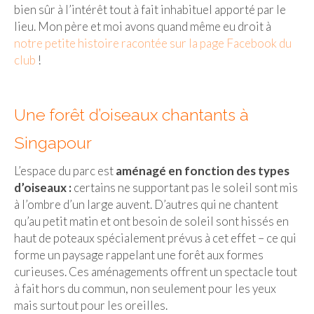
BOLIVIE
bien sûr à l’intérêt tout à fait inhabituel apporté par le
lieu. Mon père et moi avons quand même eu droit à
– Sucre
notre petite histoire racontée sur la page Facebook du
CHILI
club
!
CHINE
Une forêt d’oiseaux chantants à
– Beijing
Singapour
– Guilin
L’espace du parc est
aménagé en fonction des types
– Xi’an
d’oiseaux :
certains ne supportant pas le soleil sont mis
CORÉE DU SUD
à l’ombre d’un large auvent. D’autres qui ne chantent
qu’au petit matin et ont besoin de soleil sont hissés en
– Séoul
haut de poteaux spécialement prévus à cet effet – ce qui
forme un paysage rappelant une forêt aux formes
DANEMARK
curieuses. Ces aménagements offrent un spectacle tout
à fait hors du commun, non seulement pour les yeux
– Copenhague
mais surtout pour les oreilles.