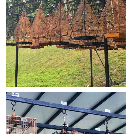
Cafés avec vue sur lac
LONDRES
Marchés
Cafés
PARIS
Restos chinois
Restos coréens
Restos japonais
Restos vietnamiens