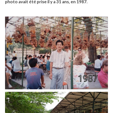
photo avait été prise il y a 31 ans, en 1987.
Quy Nhon
EUROPE
France
La Réunion
Paris
Poitou
Saint-Malo
Savoie
Vendée
Allemagne
Berlin