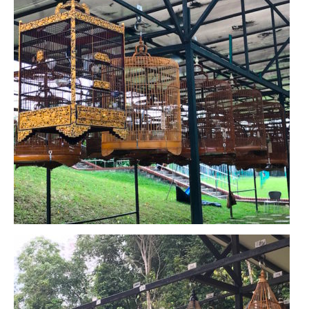
– Hanoi
– Hué & Hoi An
– Quy Nhon
BONNES ADRESSES
BERLIN
Restos asiatiques
Marchés
CHIANG MAI
Cafés
HANOI
Cafés insolites