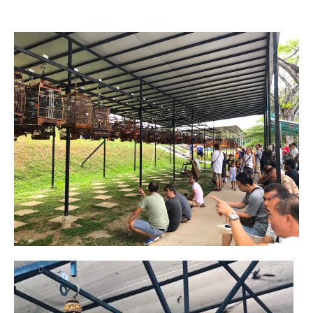
FRANCE
– Nice
– Paris
– La Réunion
JAPON
– Osaka
PÉROU
PORTUGAL
USA
– Los Angeles
VIETNAM