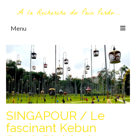
A la Recherche du Pain Perdu...
Menu
TOUT COMMENCE ICI
Première visite – A propos
Me contacter
AUTOUR DU MONDE
AFRIQUE
La Réunion
SINGAPOUR / Le
AMERIQUE DU SUD
fascinant Kebun
Bolivie