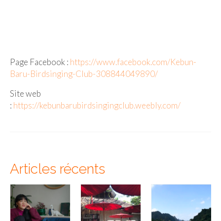
Page Facebook :
https://www.facebook.com/Kebun-
Baru-Birdsinging-Club-308844049890/
Site web
:
https://kebunbarubirdsingingclub.weebly.com/
Articles récents