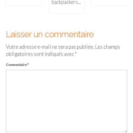
backpackers...
Laisser un commentaire
Votre adresse e-mail ne sera pas publiée.
Les champs
obligatoires sont indiqués avec
*
Commentaire
*