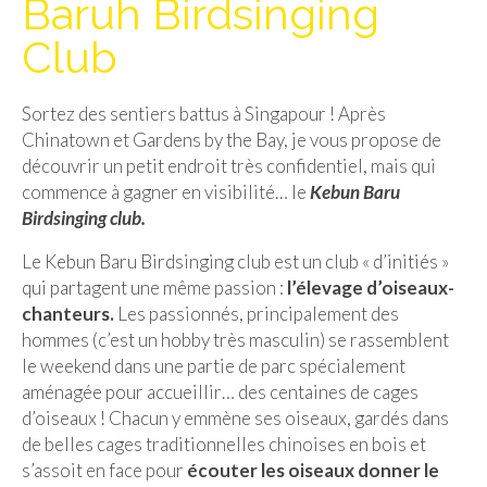
Baruh Birdsinging
Isla del Sol
Club
Lac Titicaca
Sortez des sentiers battus à Singapour ! Après
Salar d’Uyuni
Chinatown et Gardens by the Bay, je vous propose de
Sucre
découvrir un petit endroit très confidentiel, mais qui
commence à gagner en visibilité… le
Kebun Baru
Chili
Birdsinging club.
Paraguay
Le Kebun Baru Birdsinging club est un club « d’initiés »
qui partagent une même passion :
l’élevage d’oiseaux-
Pérou
chanteurs.
Les passionnés, principalement des
hommes (c’est un hobby très masculin) se rassemblent
Lac Titicaca
le weekend dans une partie de parc spécialement
Machu Picchu
aménagée pour accueillir… des centaines de cages
d’oiseaux ! Chacun y emmène ses oiseaux, gardés dans
ASIE
de belles cages traditionnelles chinoises en bois et
s’assoit en face pour
écouter les oiseaux donner le
Chine