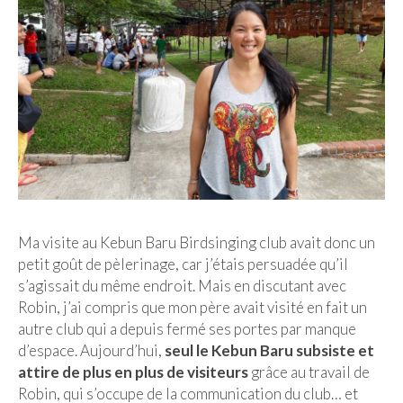
Munich
Danemark
Copenhague
Portugal
Lisbonne
Royaume-Uni
Ma visite au Kebun Baru Birdsinging club avait donc un
GUIDES FOOD
petit goût de pèlerinage, car j’étais persuadée qu’il
s’agissait du même endroit. Mais en discutant avec
ALLEMAGNE
Robin, j’ai compris que mon père avait visité en fait un
autre club qui a depuis fermé ses portes par manque
– Berlin
d’espace. Aujourd’hui,
seul le Kebun Baru subsiste et
– Munich
attire de plus en plus de visiteurs
grâce au travail de
Robin, qui s’occupe de la communication du club… et