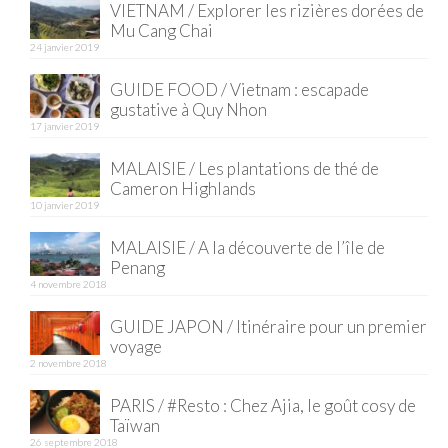
VIETNAM / Explorer les rizières dorées de
Mu Cang Chai
Quy Nhon
24 janvier 2019
EUROPE
GUIDE FOOD / Vietnam : escapade
gustative à Quy Nhon
France
17 janvier 2019
La Réunion
MALAISIE / Les plantations de thé de
Cameron Highlands
Paris
10 janvier 2019
Poitou
MALAISIE / A la découverte de l’île de
Penang
Saint-Malo
4 novembre 2018
Savoie
GUIDE JAPON / Itinéraire pour un premier
voyage
Vendée
2 novembre 2018
PARIS / #Resto : Chez Ajia, le goût cosy de
Allemagne
Taïwan
26 septembre 2018
Berlin