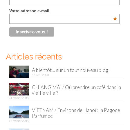
Malaisie
Votre adresse e-mail
*
Cameron Highlands
Penang
Singapour
Articles récents
Vietnam
Baie d’Halong
À bientôt… sur un tout nouveau blog !
16 avril 2023
Hanoi
CHIANG MAI / Où prendre un café dans la
vieille ville ?
Hué
21 février 2019
Mai Chau
VIETNAM / Environs de Hanoï : la Pagode
Parfumée
Mu Cang Chai
14 février 2019
Ninh Binh