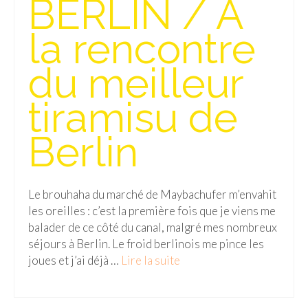
BERLIN / A
Isla del Sol
la rencontre
Lac Titicaca
du meilleur
Salar d’Uyuni
tiramisu de
Sucre
Chili
Berlin
Paraguay
Pérou
Le brouhaha du marché de Maybachufer m’envahit
les oreilles : c’est la première fois que je viens me
Lac Titicaca
balader de ce côté du canal, malgré mes nombreux
séjours à Berlin. Le froid berlinois me pince les
Machu Picchu
joues et j’ai déjà …
Lire la suite­­
ASIE
Chine