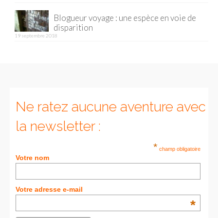
Blogueur voyage : une espèce en voie de
Munich
disparition
19 septembre 2018
Danemark
Copenhague
Portugal
Lisbonne
Ne ratez aucune aventure avec
Royaume-Uni
la newsletter :
GUIDES FOOD
*
champ obligatoire
Votre nom
ALLEMAGNE
– Berlin
Votre adresse e-mail
– Munich
*