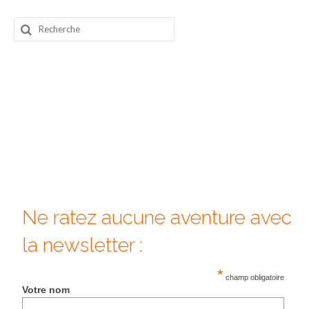
Beijing
Rechercher
:
Guilin & Yangshuo
Xi’An
Corée du Sud
Japon
Fukuoka
Kamakura
Ne ratez aucune aventure avec
Kyoto
la newsletter :
Mont Fuji
*
Nikko
champ obligatoire
Votre nom
Tokyo