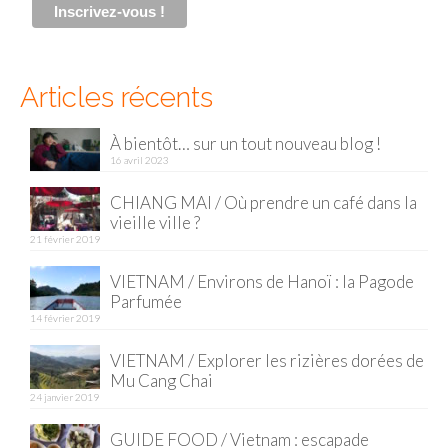
Malaisie
Cameron Highlands
Articles récents
Penang
À bientôt… sur un tout nouveau blog !
Singapour
16 avril 2023
Vietnam
CHIANG MAI / Où prendre un café dans la
vieille ville ?
Baie d’Halong
21 février 2019
Hanoi
VIETNAM / Environs de Hanoï : la Pagode
Parfumée
Hué
14 février 2019
VIETNAM / Explorer les rizières dorées de
Mai Chau
Mu Cang Chai
24 janvier 2019
Mu Cang Chai
GUIDE FOOD / Vietnam : escapade
Ninh Binh