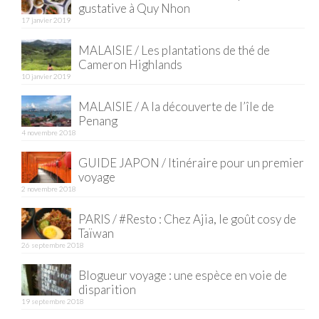
gustative à Quy Nhon
17 janvier 2019
Quy Nhon
MALAISIE / Les plantations de thé de
EUROPE
Cameron Highlands
10 janvier 2019
France
MALAISIE / A la découverte de l’île de
La Réunion
Penang
4 novembre 2018
Paris
GUIDE JAPON / Itinéraire pour un premier
Poitou
voyage
2 novembre 2018
Saint-Malo
PARIS / #Resto : Chez Ajia, le goût cosy de
Savoie
Taïwan
26 septembre 2018
Vendée
Blogueur voyage : une espèce en voie de
Allemagne
disparition
19 septembre 2018
Berlin