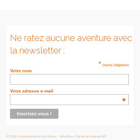
Munich
Danemark
Ne ratez aucune aventure avec
Copenhague
la newsletter :
Portugal
*
Lisbonne
champ obligatoire
Votre nom
Royaume-Uni
GUIDES FOOD
Votre adresse e-mail
*
ALLEMAGNE
– Berlin
– Munich
© 2026 A la Recherche du Pain Perdu... - WordPress Theme by
Kadence WP