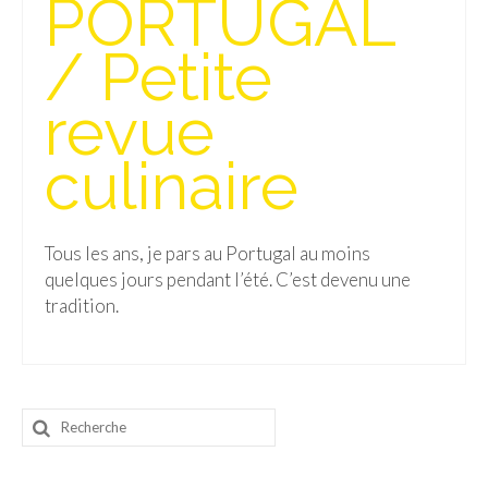
PORTUGAL
Isla del Sol
/ Petite
Lac Titicaca
revue
Salar d’Uyuni
culinaire
Sucre
Chili
Tous les ans, je pars au Portugal au moins
Paraguay
quelques jours pendant l’été. C’est devenu une
Pérou
tradition.
Lac Titicaca
Machu Picchu
Rechercher
ASIE
:
Chine