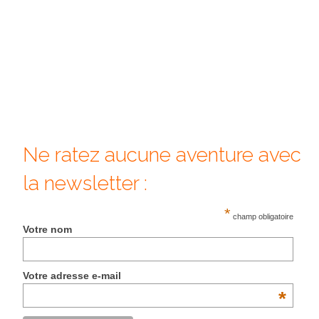
Beijing
Guilin & Yangshuo
Xi’An
Corée du Sud
Japon
Ne ratez aucune aventure avec
Fukuoka
la newsletter :
Kamakura
*
champ obligatoire
Kyoto
Votre nom
Mont Fuji
Votre adresse e-mail
Nikko
*
Tokyo