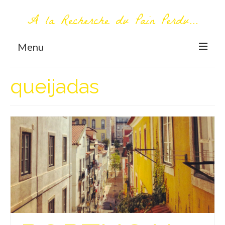
A la Recherche du Pain Perdu...
Menu
TOUT COMMENCE ICI
queijadas
Première visite – A propos
Me contacter
AUTOUR DU MONDE
AFRIQUE
La Réunion
AMERIQUE DU SUD
Bolivie