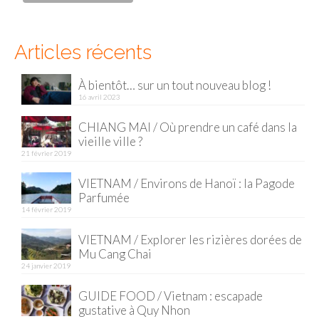
Malaisie
Articles récents
Cameron Highlands
Penang
À bientôt… sur un tout nouveau blog !
16 avril 2023
Singapour
CHIANG MAI / Où prendre un café dans la
Vietnam
vieille ville ?
21 février 2019
Baie d’Halong
VIETNAM / Environs de Hanoï : la Pagode
Parfumée
Hanoi
14 février 2019
Hué
VIETNAM / Explorer les rizières dorées de
Mu Cang Chai
Mai Chau
24 janvier 2019
Mu Cang Chai
GUIDE FOOD / Vietnam : escapade
gustative à Quy Nhon
Ninh Binh