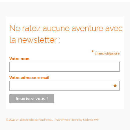
Munich
Danemark
Ne ratez aucune aventure avec
Copenhague
la newsletter :
Portugal
*
champ obligatoire
Lisbonne
Votre nom
Royaume-Uni
Votre adresse e-mail
GUIDES FOOD
*
ALLEMAGNE
– Berlin
– Munich
© 2026 A la Recherche du Pain Perdu... - WordPress Theme by
Kadence WP