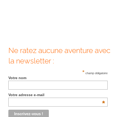
Beijing
Guilin & Yangshuo
Xi’An
Corée du Sud
Ne ratez aucune aventure avec
Japon
la newsletter :
Fukuoka
*
Kamakura
champ obligatoire
Votre nom
Kyoto
Mont Fuji
Votre adresse e-mail
*
Nikko
Tokyo