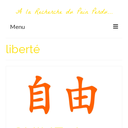
A la Recherche du Pain Perdu...
Menu
TOUT COMMENCE ICI
liberté
Première visite – A propos
Me contacter
AUTOUR DU MONDE
AFRIQUE
La Réunion
AMERIQUE DU SUD
Bolivie