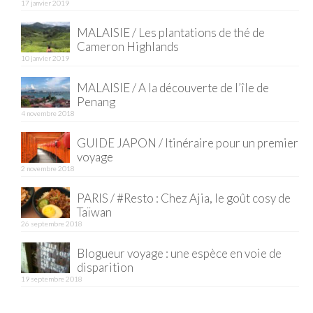
17 janvier 2019
Quy Nhon
MALAISIE / Les plantations de thé de
Cameron Highlands
EUROPE
10 janvier 2019
France
MALAISIE / A la découverte de l’île de
Penang
La Réunion
4 novembre 2018
Paris
GUIDE JAPON / Itinéraire pour un premier
voyage
Poitou
2 novembre 2018
Saint-Malo
PARIS / #Resto : Chez Ajia, le goût cosy de
Taïwan
Savoie
26 septembre 2018
Blogueur voyage : une espèce en voie de
Vendée
disparition
19 septembre 2018
Allemagne
Berlin