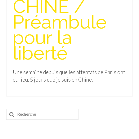
CHINE /
Isla del Sol
Préambule
Lac Titicaca
pour la
Salar d’Uyuni
liberté
Sucre
Chili
Une semaine depuis que les attentats de Paris ont
Paraguay
eu lieu. 5 jours que je suis en Chine.
Pérou
Lac Titicaca
Machu Picchu
Rechercher
:
ASIE
Chine