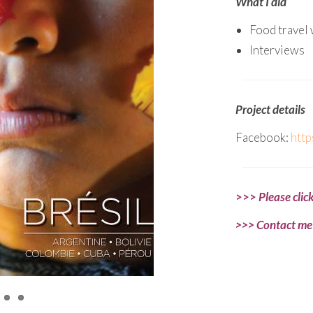
What I did
Food travel 
Interviews
Project details
Facebook:
htt
>>>
Please clic
>>> Contact m