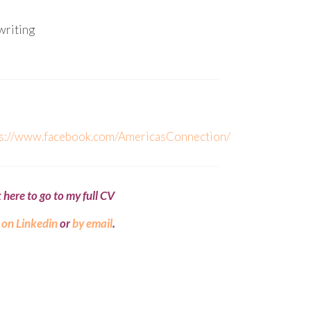
writing
ps://www.facebook.com/AmericasConnection/
k here to go to my full CV
e
on Linkedin
or
by email
.