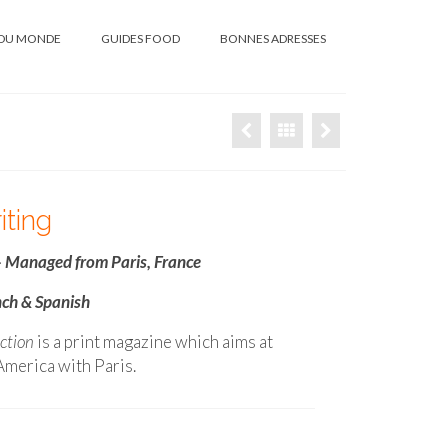
DU MONDE
GUIDES FOOD
BONNES ADRESSES
iting
 Managed from Paris, France
nch & Spanish
ction
is a print magazine which aims at
America with Paris.